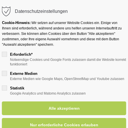
info@badwesternkotten.de
Datenschutzeinstellungen
Cookie-Hinweis:
Wir setzen auf unserer Website Cookies ein. Einige von
Ihnen sind erforderlich, während andere uns helfen unseren Internetauftritt zu
verbessern. Sie können allen Cookies über den Button "Alle akzeptieren"
zustimmen, oder Ihre eigene Auswahl vornehmen und diese mit dem Button
Ihr Heilbad
Übernachten
Für Ihre Gesun
"Auswahl akzeptieren" speichern.
Erforderlich*
Notwendige Cookies und Google Fonts zulassen damit die Website korrekt
funktioniert
entsreader (Timeline)
Externe Medien
Externe Medien wie Google Maps, OpenStreetMap und Youtube zulassen
Statistik
Google Analytics und Matomo Analytics zulassen
 SGV - Rund um Bad Sassend