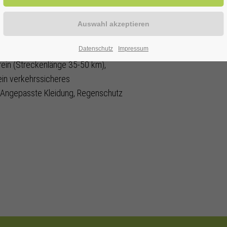
ERWITTE
Datenschutz
Impressum
ein (Streckenlänge 35-50 km),
ein verkehrssicheres
. Angepasste Kleidung, Regenschutz