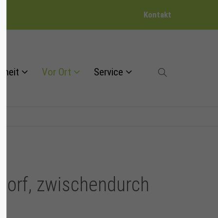
Kontakt
dheit
Vor Ort
Service
orf, zwischendurch