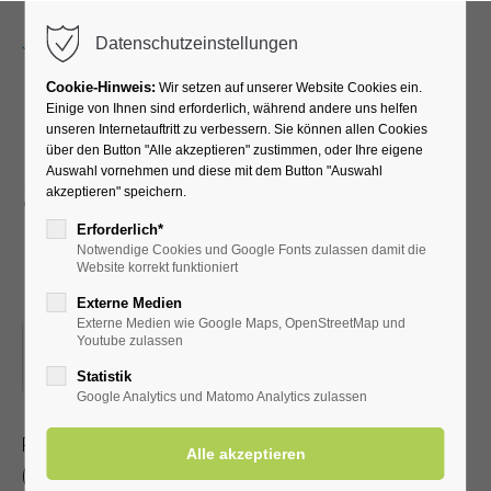
Menu
Datenschutzeinstellungen
Cookie-Hinweis:
Wir setzen auf unserer Website Cookies ein.
Einige von Ihnen sind erforderlich, während andere uns helfen
unseren Internetauftritt zu verbessern. Sie können allen Cookies
Radwanderung mit dem
über den Button "Alle akzeptieren" zustimmen, oder Ihre eigene
Auswahl vornehmen und diese mit dem Button "Auswahl
SGV -Ins Paderborner
akzeptieren" speichern.
Land- zwischendurch
Erforderlich*
Notwendige Cookies und Google Fonts zulassen damit die
Einkehr
Website korrekt funktioniert
Externe Medien
Externe Medien wie Google Maps, OpenStreetMap und
06.06.2026, 13:30–18:00
Youtube zulassen
ORT: TREFFPUNKT MARKTPLATZ IN ERWITTE
Statistik
Google Analytics und Matomo Analytics zulassen
Radwanderung mit dem Sauerländischen Gebirgsverein
(Streckenlänge 35-50 km)