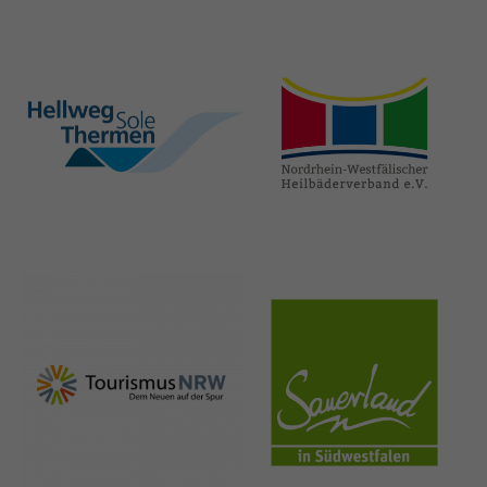
hellweg-sole-
nrw-
thermen.de
heilbaeder.de
nrw-
sauerland.co
tourismus.de
m