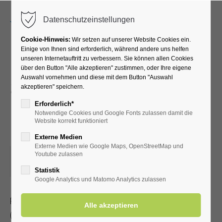
Menu
Datenschutzeinstellungen
Cookie-Hinweis:
Wir setzen auf unserer Website Cookies ein.
Einige von Ihnen sind erforderlich, während andere uns helfen
unseren Internetauftritt zu verbessern. Sie können allen Cookies
Radwanderung mit dem
über den Button "Alle akzeptieren" zustimmen, oder Ihre eigene
Auswahl vornehmen und diese mit dem Button "Auswahl
SGV -Ins Paderborner
akzeptieren" speichern.
Land- zwischendurch
Erforderlich*
Notwendige Cookies und Google Fonts zulassen damit die
Einkehr
Website korrekt funktioniert
Externe Medien
Externe Medien wie Google Maps, OpenStreetMap und
24.05.2025, 13:30–18:00
Youtube zulassen
ORT: TREFFPUNKT MARKTPLATZ IN ERWITTE
Statistik
Google Analytics und Matomo Analytics zulassen
Radwanderung mit dem Sauerländischen Gebirgsverein
(Streckenlänge 35-50 km)