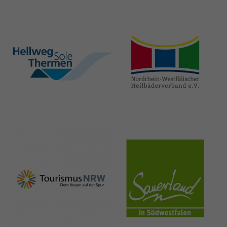
hellweg-sole-
nrw-
thermen.de
heilbaeder.de
nrw-
sauerland.co
tourismus.de
m