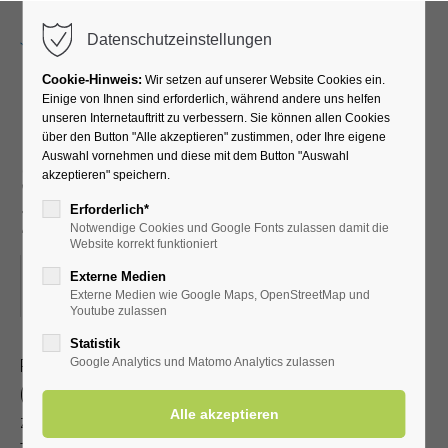
Menu
Datenschutzeinstellungen
Cookie-Hinweis:
Wir setzen auf unserer Website Cookies ein.
Einige von Ihnen sind erforderlich, während andere uns helfen
unseren Internetauftritt zu verbessern. Sie können allen Cookies
Radwanderung mit dem
über den Button "Alle akzeptieren" zustimmen, oder Ihre eigene
Auswahl vornehmen und diese mit dem Button "Auswahl
SGV - Entlang der Lippe -
akzeptieren" speichern.
zwischendurch Einkehr
Erforderlich*
Notwendige Cookies und Google Fonts zulassen damit die
Website korrekt funktioniert
06.07.2024, 13:30–18:00
Externe Medien
Externe Medien wie Google Maps, OpenStreetMap und
ORT: TREFFPUNKT MARKTPLATZ IN ERWITTE
Youtube zulassen
Statistik
Radwanderung mit dem Sauerländischen Gebirgsverein
Google Analytics und Matomo Analytics zulassen
(Streckenlänge 35-50 km)
zwischendurch Einkehr. Ende ca. 18.00 Uhr, Jeder