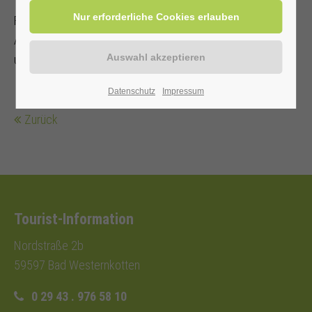
Teilnehmer sorgt für ein verkehrssicheres
Fahrrad mit Ersatzschlauch, Schloss und Werkzeug.
Angepasste Kleidung, Regenschutz
und Fahrradhelm werden empfohlen.
Datenschutz
Impressum
Zurück
Tourist-Information
Nordstraße 2b
59597 Bad Westernkotten
0 29 43 . 976 58 10