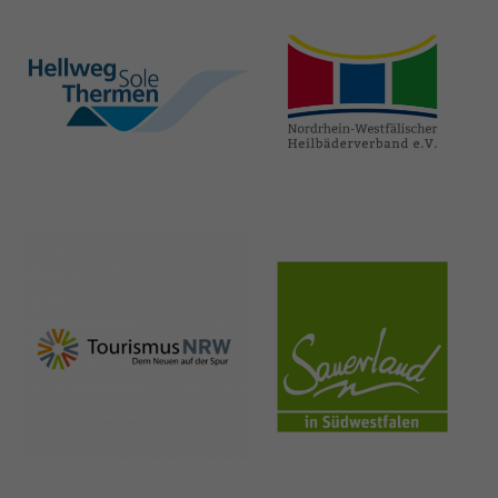
hellweg-sole-
nrw-
thermen.de
heilbaeder.de
nrw-
sauerland.co
tourismus.de
m