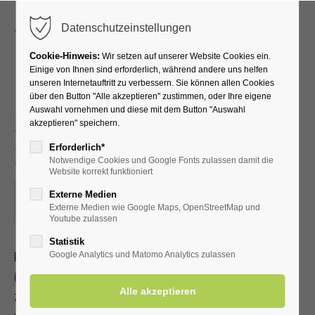
Menu
Datenschutzeinstellungen
Cookie-Hinweis:
Wir setzen auf unserer Website Cookies ein.
Einige von Ihnen sind erforderlich, während andere uns helfen
unseren Internetauftritt zu verbessern. Sie können allen Cookies
Radwanderung mit dem
über den Button "Alle akzeptieren" zustimmen, oder Ihre eigene
Auswahl vornehmen und diese mit dem Button "Auswahl
SGV -Endlang der Lippe-
akzeptieren" speichern.
zwischendurch Einkehr
Erforderlich*
Notwendige Cookies und Google Fonts zulassen damit die
Website korrekt funktioniert
21.06.2025, 13:30–18:00
Externe Medien
Externe Medien wie Google Maps, OpenStreetMap und
ORT: TREFFPUNKT MARKTPLATZ IN ERWITTE
Youtube zulassen
Statistik
Radwanderung mit dem Sauerländischen Gebirgsverein
Google Analytics und Matomo Analytics zulassen
(Streckenlänge 35-50 km)
zwischendurch Einkehr. Jeder Teilnehmer sorgt für ein