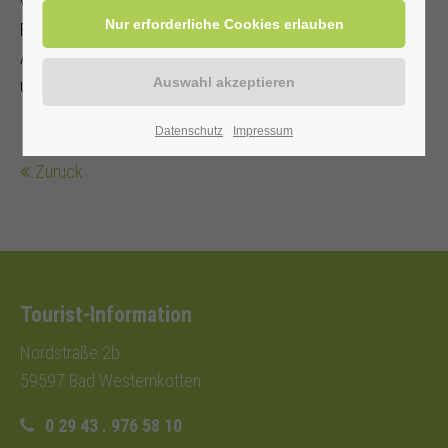
verkehrssicheres
Fahrrad mit Ersatzschlauch, Schloss und Werkzeug.
Angepasste Kleidung, Regenschutz
und Fahrradhelm werden empfohlen.
Datenschutz
Impressum
Zurück
Tourist-Information
Nordstraße 2b
59597 Bad Westernkotten
0 29 43 . 976 58 10