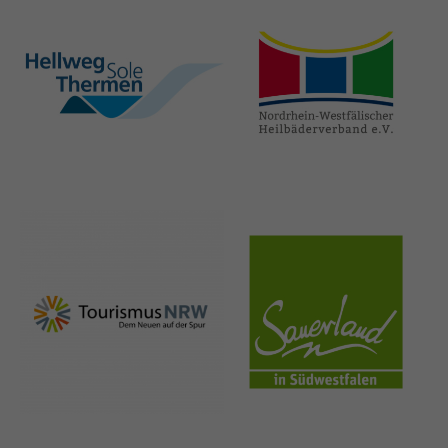
hellweg-sole-
nrw-
thermen.de
heilbaeder.de
nrw-
sauerland.co
tourismus.de
m