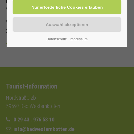
Es steht nur eine begrenzte Anzahl an Sitzplätzen zur
Verfügung!
Veranstalter: Kurverwaltung Bad Westernkotten, Telefon: 0
29 43 . 976 58 10
Datenschutz
Impressum
Zurück
Tourist-Information
Nordstraße 2b
59597 Bad Westernkotten
0 29 43 . 976 58 10
info@badwesternkotten.de