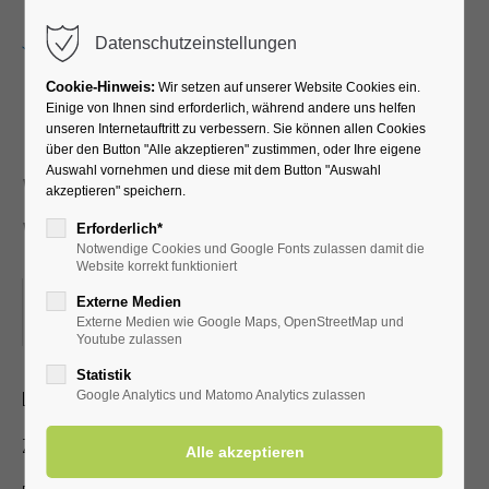
Menu
Datenschutzeinstellungen
Cookie-Hinweis:
Wir setzen auf unserer Website Cookies ein.
Einige von Ihnen sind erforderlich, während andere uns helfen
unseren Internetauftritt zu verbessern. Sie können allen Cookies
Neues und
über den Button "Alle akzeptieren" zustimmen, oder Ihre eigene
Auswahl vornehmen und diese mit dem Button "Auswahl
Wissenswertes über Bad
akzeptieren" speichern.
Westernkotten
Erforderlich*
Notwendige Cookies und Google Fonts zulassen damit die
Website korrekt funktioniert
29.08.2022, 15:00
Externe Medien
Externe Medien wie Google Maps, OpenStreetMap und
ORT: KURHALLE
Youtube zulassen
Statistik
Lichtbildervortrag zum Heilbad für Jedermann
Google Analytics und Matomo Analytics zulassen
Zutritt mit gültiger Kur- /Einwohnerkarte