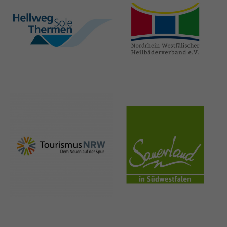
hellweg-sole-
nrw-
thermen.de
heilbaeder.de
nrw-
sauerland.co
tourismus.de
m