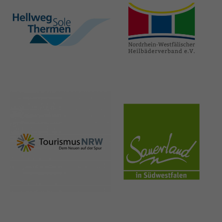
hellweg-sole-
nrw-
thermen.de
heilbaeder.de
nrw-
sauerland.co
tourismus.de
m