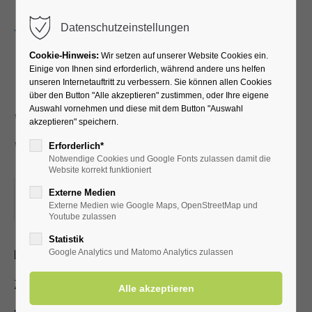
Menu
Datenschutzeinstellungen
Cookie-Hinweis:
Wir setzen auf unserer Website Cookies ein.
Einige von Ihnen sind erforderlich, während andere uns helfen
unseren Internetauftritt zu verbessern. Sie können allen Cookies
Neues und
über den Button "Alle akzeptieren" zustimmen, oder Ihre eigene
Auswahl vornehmen und diese mit dem Button "Auswahl
Wissenswertes über Bad
akzeptieren" speichern.
Westernkotten
Erforderlich*
Notwendige Cookies und Google Fonts zulassen damit die
Website korrekt funktioniert
16.09.2024, 15:00
Externe Medien
Externe Medien wie Google Maps, OpenStreetMap und
ORT: KURHALLE
Youtube zulassen
Statistik
Lichtbildervortrag zum Heilbad für Jedermann
Google Analytics und Matomo Analytics zulassen
Zutritt mit gültiger Kur- /Einwohnerkarte