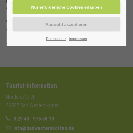
Es steht nur eine begrenzte Anzahl an Sitzplätzen zur
Verfügung!
Veranstalter: Kurverwaltung Bad Westernkotten, Telefon: 0
29 43 . 976 58 10
Datenschutz
Impressum
Zurück
Tourist-Information
Nordstraße 2b
59597 Bad Westernkotten
0 29 43 . 976 58 10
info@badwesternkotten.de