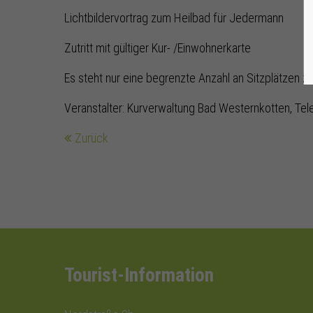
Lichtbildervortrag zum Heilbad für Jedermann
Zutritt mit gültiger Kur- /Einwohnerkarte
Es steht nur eine begrenzte Anzahl an Sitzplätzen z
Veranstalter: Kurverwaltung Bad Westernkotten, Tel
Zurück
Tourist-Information