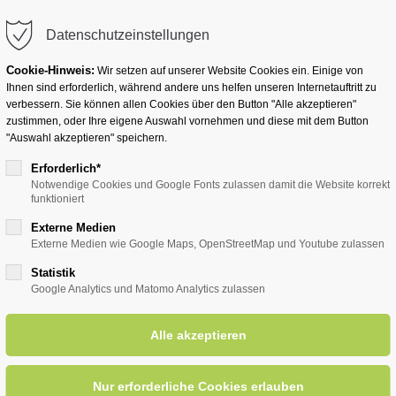
info@badwesternkotten.de
Datenschutzeinstellungen
Cookie-Hinweis:
Wir setzen auf unserer Website Cookies ein. Einige von
Ihnen sind erforderlich, während andere uns helfen unseren Internetauftritt zu
verbessern. Sie können allen Cookies über den Button "Alle akzeptieren"
zustimmen, oder Ihre eigene Auswahl vornehmen und diese mit dem Button
Ihr Heilbad
Übernachten
Für Ihre Gesun
"Auswahl akzeptieren" speichern.
Erforderlich*
Notwendige Cookies und Google Fonts zulassen damit die Website korrekt
funktioniert
entsreader (Timeline)
Externe Medien
Externe Medien wie Google Maps, OpenStreetMap und Youtube zulassen
Statistik
Google Analytics und Matomo Analytics zulassen
tes über Bad Westernkotten