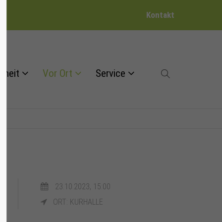
Kontakt
dheit
Vor Ort
Service
23.10.2023, 15:00
ORT: KURHALLE