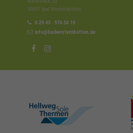
Nordstraße 2b
59597 Bad Westernkotten
0 29 43 . 976 58 10
info@badwesternkotten.de
hellweg-sole-
thermen.de