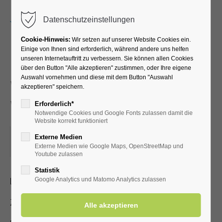
Menu
Datenschutzeinstellungen
Cookie-Hinweis:
Wir setzen auf unserer Website Cookies ein.
Einige von Ihnen sind erforderlich, während andere uns helfen
unseren Internetauftritt zu verbessern. Sie können allen Cookies
Neues und
über den Button "Alle akzeptieren" zustimmen, oder Ihre eigene
Auswahl vornehmen und diese mit dem Button "Auswahl
Wissenswertes über Bad
akzeptieren" speichern.
Westernkotten
Erforderlich*
Notwendige Cookies und Google Fonts zulassen damit die
Website korrekt funktioniert
09.10.2023, 15:00
Externe Medien
Externe Medien wie Google Maps, OpenStreetMap und
ORT: KURHALLE
Youtube zulassen
Statistik
Lichtbildervortrag zum Heilbad für Jedermann
Google Analytics und Matomo Analytics zulassen
Zutritt mit gültiger Kur- /Einwohnerkarte