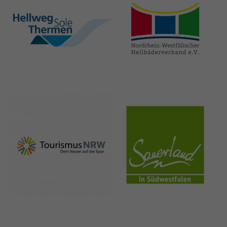
hellweg-sole-
nrw-
thermen.de
heilbaeder.de
nrw-
sauerland.co
tourismus.de
m