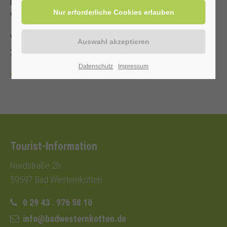
Es steht nur eine begrenzte Anzahl an Sitzplätzen zur
Verfügung!
Veranstalter: Kurverwaltung Bad Westernkotten, Telefon: 0
29 43 . 976 58 10
Datenschutz
Impressum
Zurück
Tourist-Information
Nordstraße 2b
59597 Bad Westernkotten
0 29 43 . 976 58 10
info@badwesternkotten.de