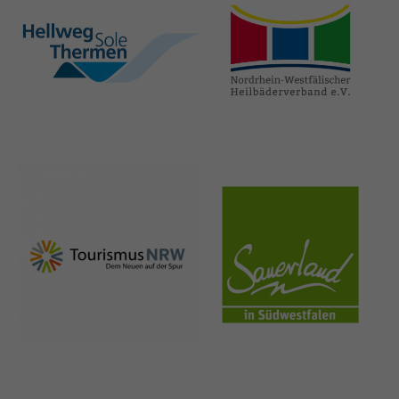
hellweg-sole-
nrw-
thermen.de
heilbaeder.de
nrw-
sauerland.co
tourismus.de
m