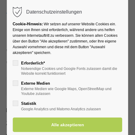
Menu
Datenschutzeinstellungen
Cookie-Hinweis:
Wir setzen auf unserer Website Cookies ein.
Einige von Ihnen sind erforderlich, während andere uns helfen
unseren Internetauftritt zu verbessern. Sie können allen Cookies
Neues und
über den Button "Alle akzeptieren" zustimmen, oder Ihre eigene
Auswahl vornehmen und diese mit dem Button "Auswahl
Wissenswertes über Bad
akzeptieren" speichern.
Westernkotten
Erforderlich*
Notwendige Cookies und Google Fonts zulassen damit die
Website korrekt funktioniert
17.04.2023, 15:00
Externe Medien
Externe Medien wie Google Maps, OpenStreetMap und
ORT: KURHALLE
Youtube zulassen
Statistik
Lichtbildervortrag zum Heilbad für Jedermann
Google Analytics und Matomo Analytics zulassen
Zutritt mit gültiger Kur- /Einwohnerkarte