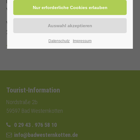
Es steht nur eine begrenzte Anzahl an Sitzplätzen zur
Verfügung!
Veranstalter: Kurverwaltung Bad Westernkotten, Telefon: 0
29 43 . 976 58 10
Datenschutz
Impressum
Zurück
Tourist-Information
Nordstraße 2b
59597 Bad Westernkotten
0 29 43 . 976 58 10
info@badwesternkotten.de