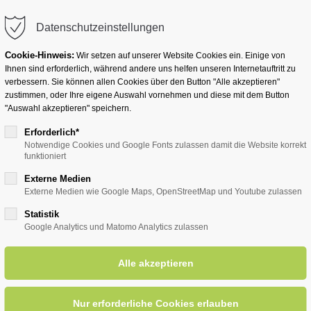
info@badwesternkotten.de
Datenschutzeinstellungen
Cookie-Hinweis:
Wir setzen auf unserer Website Cookies ein. Einige von
Ihnen sind erforderlich, während andere uns helfen unseren Internetauftritt zu
verbessern. Sie können allen Cookies über den Button "Alle akzeptieren"
zustimmen, oder Ihre eigene Auswahl vornehmen und diese mit dem Button
Ihr Heilbad
Übernachten
Für Ihre Gesun
"Auswahl akzeptieren" speichern.
Erforderlich*
Notwendige Cookies und Google Fonts zulassen damit die Website korrekt
funktioniert
entsreader (Timeline)
Externe Medien
Externe Medien wie Google Maps, OpenStreetMap und Youtube zulassen
Statistik
Google Analytics und Matomo Analytics zulassen
tes über Bad Westernkotten