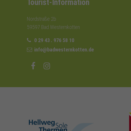
Tourist-Information
Nordstraße 2b
59597 Bad Westernkotten
0 29 43 . 976 58 10
info@badwesternkotten.de
hellweg-sole-