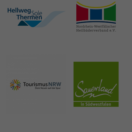
hellweg-sole-
nrw-
thermen.de
heilbaeder.de
nrw-
sauerland.co
tourismus.de
m