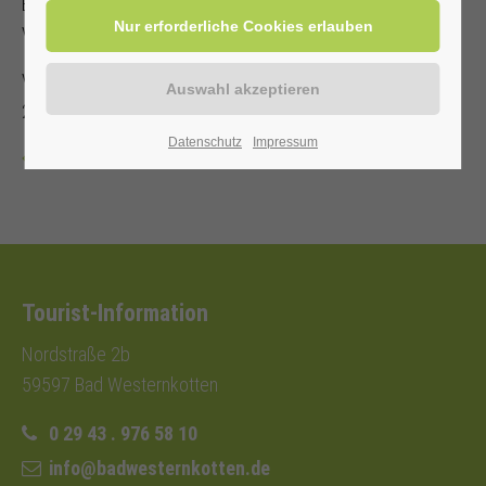
Es steht nur eine begrenzte Anzahl an Sitzplätzen zur
Verfügung!
Veranstalter: Kurverwaltung Bad Westernkotten, Telefon: 0
29 43 . 976 58 10
Datenschutz
Impressum
Zurück
Tourist-Information
Nordstraße 2b
59597 Bad Westernkotten
0 29 43 . 976 58 10
info@badwesternkotten.de