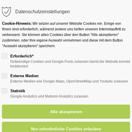
info@badwesternkotten.de
Datenschutzeinstellungen
Cookie-Hinweis:
Wir setzen auf unserer Website Cookies ein. Einige von
Ihnen sind erforderlich, während andere uns helfen unseren Internetauftritt zu
verbessern. Sie können allen Cookies über den Button "Alle akzeptieren"
zustimmen, oder Ihre eigene Auswahl vornehmen und diese mit dem Button
Ihr Heilbad
Übernachten
Für Ihre Gesun
"Auswahl akzeptieren" speichern.
Erforderlich*
Notwendige Cookies und Google Fonts zulassen damit die Website korrekt
funktioniert
entsreader (Timeline)
Externe Medien
Externe Medien wie Google Maps, OpenStreetMap und Youtube zulassen
Statistik
Google Analytics und Matomo Analytics zulassen
erin aus Leidenschaft begrüß