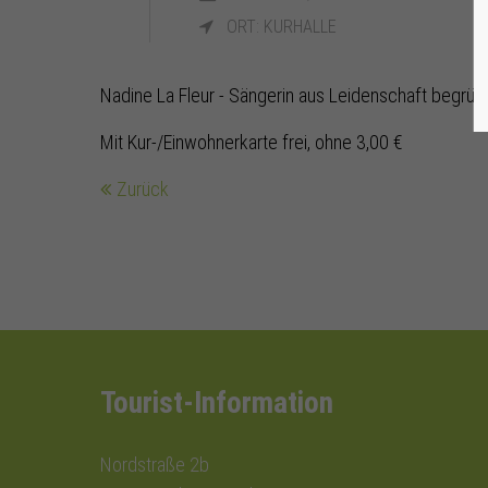
ORT: KURHALLE
Nadine La Fleur - Sängerin aus Leidenschaft begrüß
Mit Kur-/Einwohnerkarte frei, ohne 3,00 €
Zurück
Tourist-Information
Nordstraße 2b