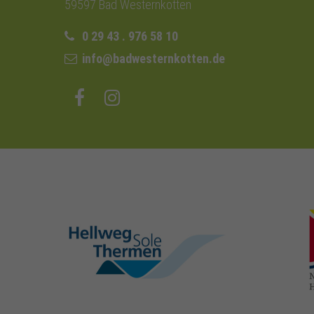
59597 Bad Westernkotten
0 29 43 . 976 58 10
info@badwesternkotten.de
hellweg-sole-
thermen.de