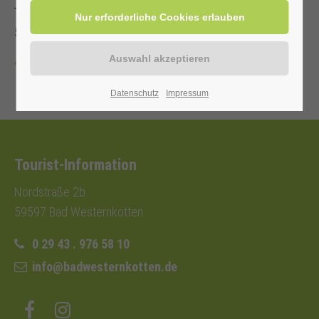
Teilnahmegebühr: Mit Kur-/Einwohnerkarte 2,00 €, ohne
5,00 €
Zurück
Datenschutz
Impressum
Tourist-Information
Nordstraße 2b
59597 Bad Westernkotten
0 29 43 . 976 58 10
info@badwesternkotten.de