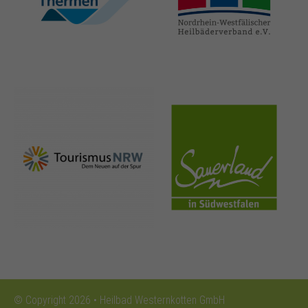
thermen.de
heilbaeder.de
nrw-
sauerland.co
tourismus.de
m
© Copyright 2026 • Heilbad Westernkotten GmbH