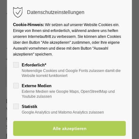
Menu
Datenschutzeinstellungen
Cookie-Hinweis:
Wir setzen auf unserer Website Cookies ein.
Einige von Ihnen sind erforderlich, während andere uns helfen
unseren Internetauftritt zu verbessern. Sie können allen Cookies
„Mystik Baum“ - mit
über den Button "Alle akzeptieren" zustimmen, oder Ihre eigene
Auswahl vornehmen und diese mit dem Button "Auswahl
Annette Frederking
akzeptieren" speichern.
Erforderlich*
Notwendige Cookies und Google Fonts zulassen damit die
27.08.2025, 17:00
Website korrekt funktioniert
ORT: KURHALLE
Externe Medien
Externe Medien wie Google Maps, OpenStreetMap und
Youtube zulassen
Der Kurpark Bad Westernkotten besticht durch seine
Statistik
Vielfalt an einheimischen Solitärbäumen. Es ist immer eine
Google Analytics und Matomo Analytics zulassen
große Freude, sie in ihrer Eigenart, ihrem Wesen, ihrer
Schönheit und vielfältigen Verbundenheit mit und
Bedeutung für uns Menschen vorzustellen.