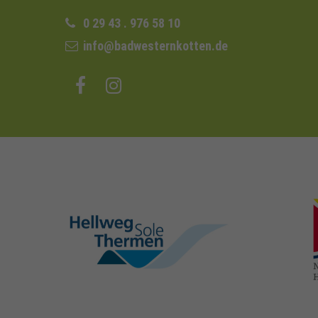
0 29 43 . 976 58 10
info@badwesternkotten.de
hellweg-sole-
thermen.de