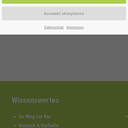
ur Verfügung!
Datenschutz
Impressum
efon: 0 29 43 . 976 58 10
Wissenswertes
Ihr Weg zur Kur
Kurpark & Kurhalle