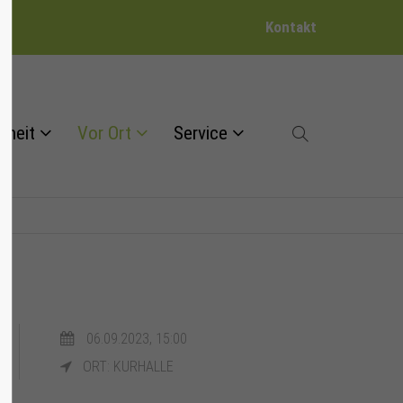
Kontakt
dheit
Vor Ort
Service
06.09.2023, 15:00
ORT: KURHALLE