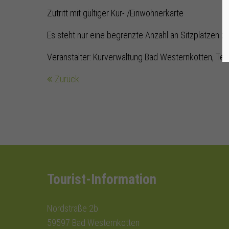
Zutritt mit gültiger Kur- /Einwohnerkarte
Es steht nur eine begrenzte Anzahl an Sitzplätzen z
Veranstalter: Kurverwaltung Bad Westernkotten, Tel
Zurück
Tourist-Information
Nordstraße 2b
59597 Bad Westernkotten