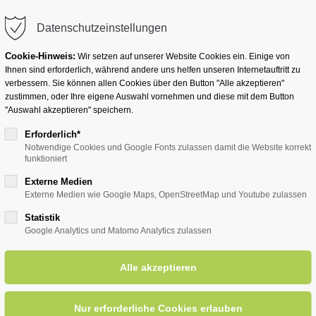
info@badwesternkotten.de
Datenschutzeinstellungen
Cookie-Hinweis:
Wir setzen auf unserer Website Cookies ein. Einige von
Ihnen sind erforderlich, während andere uns helfen unseren Internetauftritt zu
verbessern. Sie können allen Cookies über den Button "Alle akzeptieren"
zustimmen, oder Ihre eigene Auswahl vornehmen und diese mit dem Button
Ihr Heilbad
Übernachten
Für Ihre Gesun
"Auswahl akzeptieren" speichern.
Erforderlich*
Notwendige Cookies und Google Fonts zulassen damit die Website korrekt
funktioniert
entsreader (Timeline)
Externe Medien
Externe Medien wie Google Maps, OpenStreetMap und Youtube zulassen
Statistik
Google Analytics und Matomo Analytics zulassen
ht mit Schlagersänger Marco