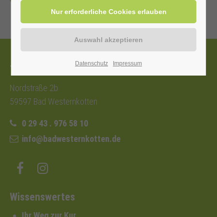
Zurück
Datenschutz
Impressum
Tourist-Information
Nordstraße 2b
59597 Bad Westernkotten
0 29 43 . 976 58 10
info@badwesternkotten.de
Wissenswertes
Ihr Weg zur Kur