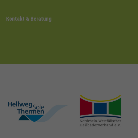
Kontakt & Beratung
hellweg-sole-
nrw-
thermen.de
heilbaeder.de