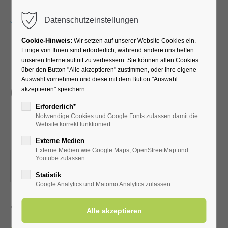
Menu
Datenschutzeinstellungen
Cookie-Hinweis:
Wir setzen auf unserer Website Cookies ein.
Einige von Ihnen sind erforderlich, während andere uns helfen
unseren Internetauftritt zu verbessern. Sie können allen Cookies
Mittwochswanderung mit
über den Button "Alle akzeptieren" zustimmen, oder Ihre eigene
Auswahl vornehmen und diese mit dem Button "Auswahl
dem Sauerländischen
akzeptieren" speichern.
Gebirgsverein - Erwitte
Erforderlich*
Notwendige Cookies und Google Fonts zulassen damit die
Ost
Website korrekt funktioniert
Externe Medien
Externe Medien wie Google Maps, OpenStreetMap und
01.04.2026, 14:00
Youtube zulassen
ORT: TREFFPUNKT MARKTPLATZ IN ERWITTE
Statistik
Google Analytics und Matomo Analytics zulassen
4-6 km, Einkehr nach der Wanderung, Fahrgemeinschaft