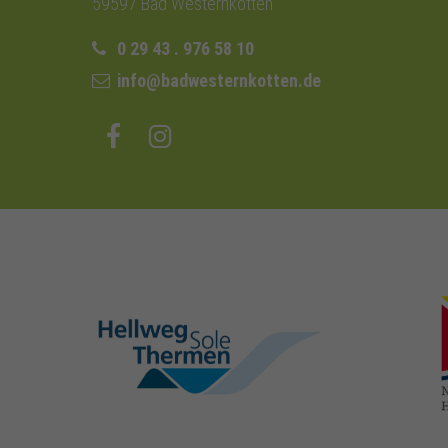
59597 Bad Westernkotten
0 29 43 . 976 58 10
info@badwesternkotten.de
hellweg-sole-
thermen.de