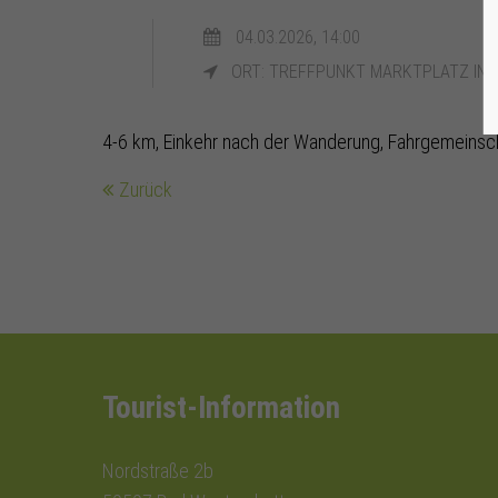
04.03.2026, 14:00
ORT: TREFFPUNKT MARKTPLATZ IN 
4-6 km, Einkehr nach der Wanderung, Fahrgemeinsc
Zurück
Tourist-Information
Nordstraße 2b