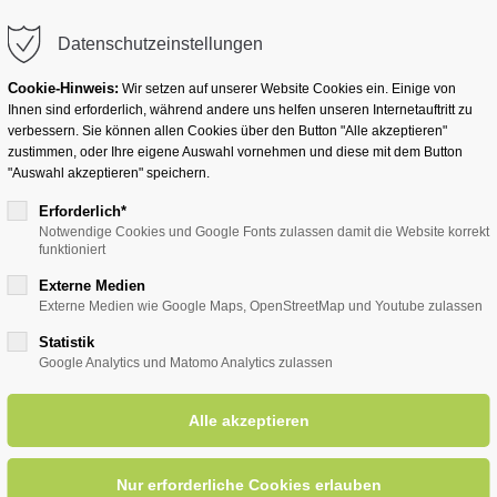
info@badwesternkotten.de
Datenschutzeinstellungen
Cookie-Hinweis:
Wir setzen auf unserer Website Cookies ein. Einige von
Ihnen sind erforderlich, während andere uns helfen unseren Internetauftritt zu
verbessern. Sie können allen Cookies über den Button "Alle akzeptieren"
zustimmen, oder Ihre eigene Auswahl vornehmen und diese mit dem Button
Ihr Heilbad
Übernachten
Für Ihre Gesun
"Auswahl akzeptieren" speichern.
Erforderlich*
Notwendige Cookies und Google Fonts zulassen damit die Website korrekt
funktioniert
entsreader (Timeline)
Externe Medien
Externe Medien wie Google Maps, OpenStreetMap und Youtube zulassen
Statistik
Google Analytics und Matomo Analytics zulassen
t dem Sauerländischen Gebir