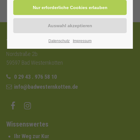
Tourist-Information
Datenschutz
Impressum
Nordstraße 2b
59597 Bad Westernkotten
0 29 43 . 976 58 10
info@badwesternkotten.de
Wissenswertes
Ihr Weg zur Kur