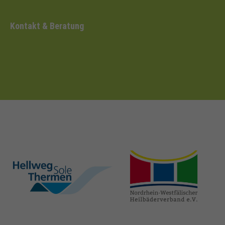
Kontakt & Beratung
hellweg-sole-
nrw-
thermen.de
heilbaeder.de