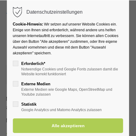
Menu
Datenschutzeinstellungen
Cookie-Hinweis:
Wir setzen auf unserer Website Cookies ein.
Einige von Ihnen sind erforderlich, während andere uns helfen
unseren Internetauftritt zu verbessern. Sie können allen Cookies
Mitreißende Musik von "A
über den Button "Alle akzeptieren" zustimmen, oder Ihre eigene
Auswahl vornehmen und diese mit dem Button "Auswahl
bis Z" mit Dieter Hunecke
akzeptieren" speichern.
Erforderlich*
Notwendige Cookies und Google Fonts zulassen damit die
15.07.2026, 15:00
Website korrekt funktioniert
ORT: KURHALLE
Externe Medien
Externe Medien wie Google Maps, OpenStreetMap und
Youtube zulassen
Mitreißende Musik: Fox, Boogie, Schlager, 80er bis zu
Statistik
aktuellen Chart-Hits, präsentiert durch Dieter Hunecke.
Google Analytics und Matomo Analytics zulassen
Mit Kur-/Einwohnerkarte frei, ohne 3,00 €
Zurück