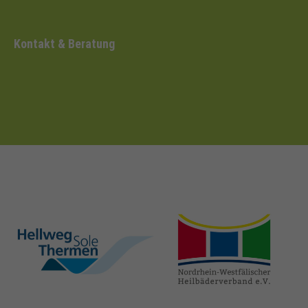
Kontakt & Beratung
hellweg-sole-
nrw-
thermen.de
heilbaeder.de