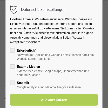
Menu
Datenschutzeinstellungen
Cookie-Hinweis:
Wir setzen auf unserer Website Cookies ein.
Einige von Ihnen sind erforderlich, während andere uns helfen
unseren Internetauftritt zu verbessern. Sie können allen Cookies
Mitreißende MUSIK
über den Button "Alle akzeptieren" zustimmen, oder Ihre eigene
Auswahl vornehmen und diese mit dem Button "Auswahl
präsentiert Dieter
akzeptieren" speichern.
Hunecke
Erforderlich*
Notwendige Cookies und Google Fonts zulassen damit die
Website korrekt funktioniert
28.08.2026, 19:30
Externe Medien
Externe Medien wie Google Maps, OpenStreetMap und
ORT: KLINIK SOLEQUELLE, CAFÉTERIA
Youtube zulassen
Statistik
Fox, Boogie, Schlager, 80er bis zu aktuellen Chart-Hits.
Google Analytics und Matomo Analytics zulassen
Eintritt frei.