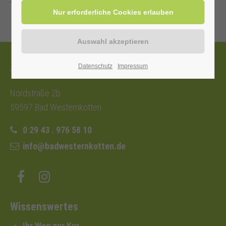
Zurück
Datenschutz
Impressum
Tourist-Information
Nordstraße 2b
59597 Bad Westernkotten
0 29 43 . 976 58 10
info@badwesternkotten.de
Wissenswertes
Ihr Weg zur Kur