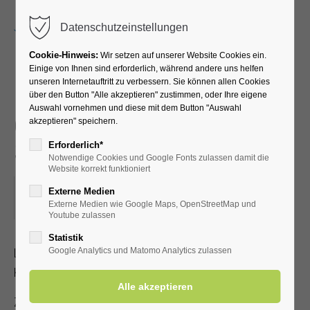
Menu
Datenschutzeinstellungen
Cookie-Hinweis:
Wir setzen auf unserer Website Cookies ein.
Einige von Ihnen sind erforderlich, während andere uns helfen
unseren Internetauftritt zu verbessern. Sie können allen Cookies
Michael Esprit - die
über den Button "Alle akzeptieren" zustimmen, oder Ihre eigene
Auswahl vornehmen und diese mit dem Button "Auswahl
gefühlvolle Stimme - singt
akzeptieren" speichern.
Schlager & Balladen
Erforderlich*
Notwendige Cookies und Google Fonts zulassen damit die
Website korrekt funktioniert
23.05.2025, 19:30
Externe Medien
Externe Medien wie Google Maps, OpenStreetMap und
ORT: KLINIK SOLEQUELLE, CAFETERIA
Youtube zulassen
Statistik
Leidenschaft und Hingabe für die Musik machen dieses
Google Analytics und Matomo Analytics zulassen
Konzert zu einem echten Ohrenschmaus.
Zutritt mit gültiger Kur- /Einwohnerkarte