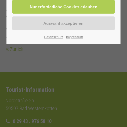
Es steht nur eine begrenzte Anzahl an Sitzplätzen zur
Verfügung!
Veranstalter: Heilbad Westernkotten GmbH, Telefon: 0 29
43 . 976 58 10
Datenschutz
Impressum
Zurück
Tourist-Information
Nordstraße 2b
59597 Bad Westernkotten
0 29 43 . 976 58 10