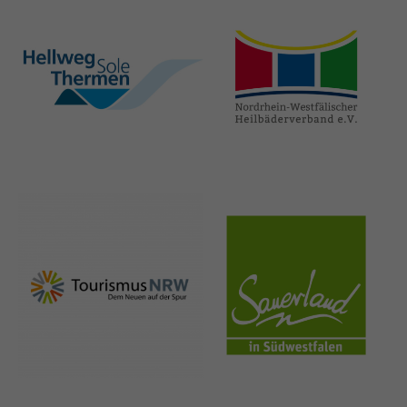
hellweg-sole-
nrw-
thermen.de
heilbaeder.de
nrw-
sauerland.co
tourismus.de
m