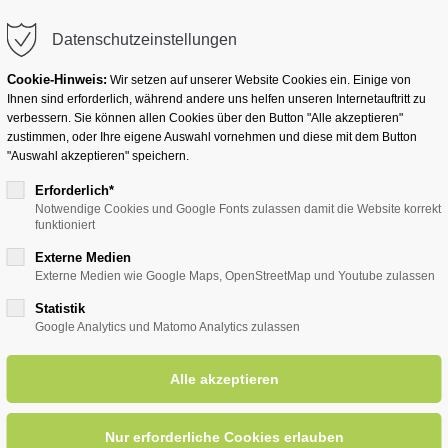
info@badwesternkotten.de
Datenschutzeinstellungen
Cookie-Hinweis:
Wir setzen auf unserer Website Cookies ein. Einige von
Ihnen sind erforderlich, während andere uns helfen unseren Internetauftritt zu
verbessern. Sie können allen Cookies über den Button "Alle akzeptieren"
zustimmen, oder Ihre eigene Auswahl vornehmen und diese mit dem Button
Ihr Heilbad
Übernachten
Für Ihre Gesun
"Auswahl akzeptieren" speichern.
Erforderlich*
Notwendige Cookies und Google Fonts zulassen damit die Website korrekt
funktioniert
entsreader (Timeline)
Externe Medien
Externe Medien wie Google Maps, OpenStreetMap und Youtube zulassen
Statistik
Google Analytics und Matomo Analytics zulassen
fühlvolle Stimme - singt Schl