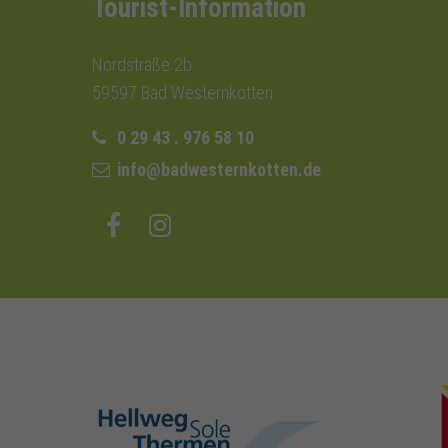
Tourist-Information
Nordstraße 2b
59597 Bad Westernkotten
0 29 43 . 976 58 10
info@badwesternkotten.de
hellweg-sole-