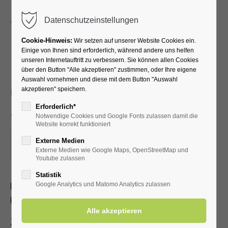
Menu
Datenschutzeinstellungen
Cookie-Hinweis:
Wir setzen auf unserer Website Cookies ein.
Einige von Ihnen sind erforderlich, während andere uns helfen
unseren Internetauftritt zu verbessern. Sie können allen Cookies
Michael Esprit - die
über den Button "Alle akzeptieren" zustimmen, oder Ihre eigene
Auswahl vornehmen und diese mit dem Button "Auswahl
gefühlvolle Stimme für
akzeptieren" speichern.
Schlager & Balladen
Erforderlich*
Notwendige Cookies und Google Fonts zulassen damit die
Website korrekt funktioniert
01.08.2025, 19:30–21:00
Externe Medien
Externe Medien wie Google Maps, OpenStreetMap und
ORT: KLINIK SOLEQUELLE, CAFETERIA
Youtube zulassen
Statistik
Leidenschaft und Hingabe für die Musik machen dieses
Google Analytics und Matomo Analytics zulassen
Konzert zu einem echten Ohrenschmaus.
Zutritt mit gültiger Kur- /Einwohnerkarte