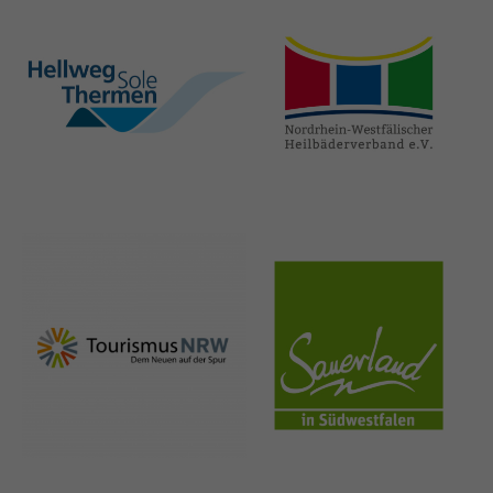
hellweg-sole-
nrw-
thermen.de
heilbaeder.de
nrw-
sauerland.co
tourismus.de
m