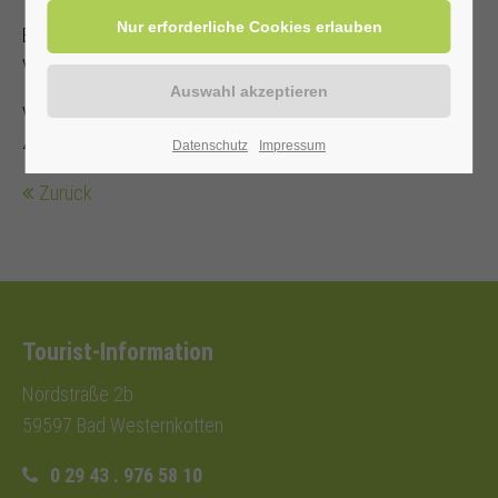
Es steht nur eine begrenzte Anzahl an Sitzplätzen zur
Verfügung!
Veranstalter: Heilbad Westernkotten GmbH, Telefon: 0 29
43 . 976 58 10
Datenschutz
Impressum
Zurück
Tourist-Information
Nordstraße 2b
59597 Bad Westernkotten
0 29 43 . 976 58 10