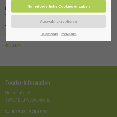
Es steht nur eine begrenzte Anzahl an Sitzplätzen zur
Verfügung!
Veranstalter: Heilbad Westernkotten GmbH, Telefon: 0 29
43 . 976 58 10
Datenschutz
Impressum
Zurück
Tourist-Information
Nordstraße 2b
59597 Bad Westernkotten
0 29 43 . 976 58 10