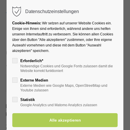
Menu
Datenschutzeinstellungen
Cookie-Hinweis:
Wir setzen auf unserer Website Cookies ein.
Einige von Ihnen sind erforderlich, während andere uns helfen
unseren Internetauftritt zu verbessern. Sie können allen Cookies
Michael Esprit - die
über den Button "Alle akzeptieren" zustimmen, oder Ihre eigene
Auswahl vornehmen und diese mit dem Button "Auswahl
gefühlvolle Stimme für
akzeptieren" speichern.
Schlager & Balladen
Erforderlich*
Notwendige Cookies und Google Fonts zulassen damit die
Website korrekt funktioniert
05.09.2025, 19:30–21:00
Externe Medien
Externe Medien wie Google Maps, OpenStreetMap und
ORT: KLINIK SOLEQUELLE, CAFÉTERIA
Youtube zulassen
Statistik
Leidenschaft und Hingabe für die Musik machen dieses
Google Analytics und Matomo Analytics zulassen
Konzert zu einem echten Ohrenschmaus.
Zutritt mit gültiger Kur- /Einwohnerkarte