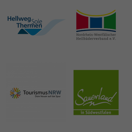
hellweg-sole-
nrw-
thermen.de
heilbaeder.de
nrw-
sauerland.co
tourismus.de
m