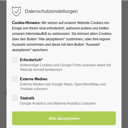
Menu
Datenschutzeinstellungen
Cookie-Hinweis:
Wir setzen auf unserer Website Cookies ein.
Einige von Ihnen sind erforderlich, während andere uns helfen
unseren Internetauftritt zu verbessern. Sie können allen Cookies
Mandolinenorchester
über den Button "Alle akzeptieren" zustimmen, oder Ihre eigene
Auswahl vornehmen und diese mit dem Button "Auswahl
Geseke
akzeptieren" speichern.
Erforderlich*
Notwendige Cookies und Google Fonts zulassen damit die
02.04.2023, 15:00
Website korrekt funktioniert
ORT: KURHALLE
Externe Medien
Externe Medien wie Google Maps, OpenStreetMap und
Youtube zulassen
Es spielt für Sie das Mandolinenorchester Geseke
Statistik
Google Analytics und Matomo Analytics zulassen
Zutritt mit gültiger Kur- und Einwohnerkarte
Zurück