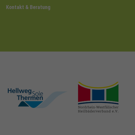
Kontakt & Beratung
hellweg-sole-
nrw-
thermen.de
heilbaeder.de