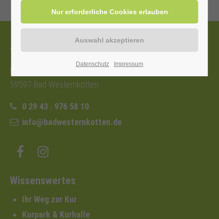
Tourist-Information
Datenschutz
Impressum
Nordstraße 2b
59597 Bad Westernkotten
0 29 43 . 976 58 10
info@badwesternkotten.de
Wissenswertes
Ihr Weg zur Kur
Kurpark & Kurhalle