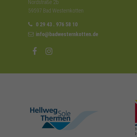
Nordstraße 2b
59597 Bad Westernkotten
0 29 43 . 976 58 10
info@badwesternkotten.de
hellweg-sole-
thermen.de