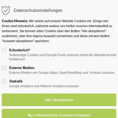
info@badwesternkotten.de
Datenschutzeinstellungen
Cookie-Hinweis:
Wir setzen auf unserer Website Cookies ein. Einige von
Ihnen sind erforderlich, während andere uns helfen unseren Internetauftritt zu
verbessern. Sie können allen Cookies über den Button "Alle akzeptieren"
zustimmen, oder Ihre eigene Auswahl vornehmen und diese mit dem Button
Ihr Heilbad
Übernachten
Für Ihre Gesun
"Auswahl akzeptieren" speichern.
Erforderlich*
Notwendige Cookies und Google Fonts zulassen damit die Website korrekt
funktioniert
entsreader (Timeline)
Externe Medien
Externe Medien wie Google Maps, OpenStreetMap und Youtube zulassen
Statistik
Google Analytics und Matomo Analytics zulassen
es Zauberlehrlings erster Za