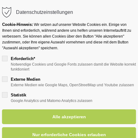
info@badwesternkotten.de
Datenschutzeinstellungen
Cookie-Hinweis:
Wir setzen auf unserer Website Cookies ein. Einige von
Ihnen sind erforderlich, während andere uns helfen unseren Internetauftritt zu
verbessern. Sie können allen Cookies über den Button "Alle akzeptieren"
zustimmen, oder Ihre eigene Auswahl vornehmen und diese mit dem Button
Ihr Heilbad
Übernachten
Für Ihre Gesun
"Auswahl akzeptieren" speichern.
Erforderlich*
Notwendige Cookies und Google Fonts zulassen damit die Website korrekt
funktioniert
entsreader (Timeline)
Externe Medien
Externe Medien wie Google Maps, OpenStreetMap und Youtube zulassen
Statistik
Google Analytics und Matomo Analytics zulassen
d nachdenkliche Gedichte und