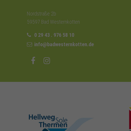
Nordstraße 2b
59597 Bad Westernkotten
0 29 43 . 976 58 10
info@badwesternkotten.de
hellweg-sole-
thermen.de