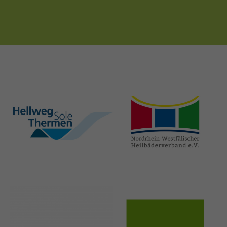
hellweg-sole-
nrw-
thermen.de
heilbaeder.de