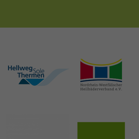
hellweg-sole-
nrw-
thermen.de
heilbaeder.de