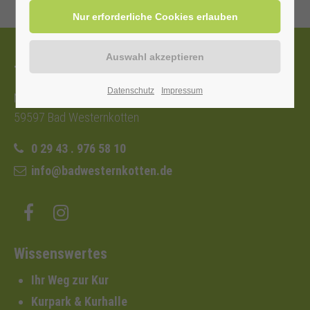
Tourist-Information
Datenschutz
Impressum
Nordstraße 2b
59597 Bad Westernkotten
0 29 43 . 976 58 10
info@badwesternkotten.de
Wissenswertes
Ihr Weg zur Kur
Kurpark & Kurhalle