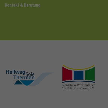
Kontakt & Beratung
hellweg-sole-
nrw-
thermen.de
heilbaeder.de