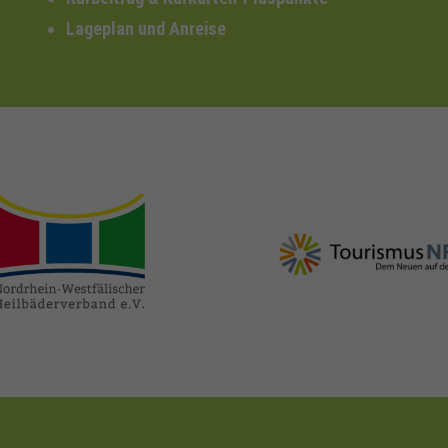
Lageplan und Anreise
nrw-
nrw-tourismus.de
heilbaeder.de