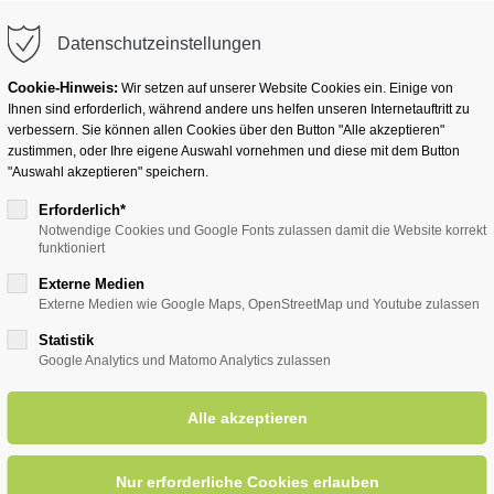
info@badwesternkotten.de
Datenschutzeinstellungen
Cookie-Hinweis:
Wir setzen auf unserer Website Cookies ein. Einige von
Ihnen sind erforderlich, während andere uns helfen unseren Internetauftritt zu
verbessern. Sie können allen Cookies über den Button "Alle akzeptieren"
zustimmen, oder Ihre eigene Auswahl vornehmen und diese mit dem Button
Ihr Heilbad
Übernachten
Für Ihre Gesun
"Auswahl akzeptieren" speichern.
Erforderlich*
Notwendige Cookies und Google Fonts zulassen damit die Website korrekt
funktioniert
entsreader (Timeline)
Externe Medien
Externe Medien wie Google Maps, OpenStreetMap und Youtube zulassen
Statistik
Google Analytics und Matomo Analytics zulassen
rittene (versch. Streckenläng