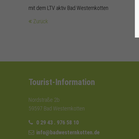
mit dem LTV aktiv Bad Westernkotten
Zurück
Tourist-Information
Nordstraße 2b
59597 Bad Westernkotten
0 29 43 . 976 58 10
info@badwesternkotten.de