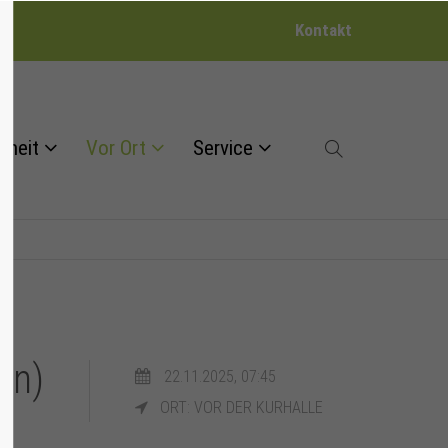
Kontakt
dheit
Vor Ort
Service
en)
22.11.2025, 07:45
ORT: VOR DER KURHALLE