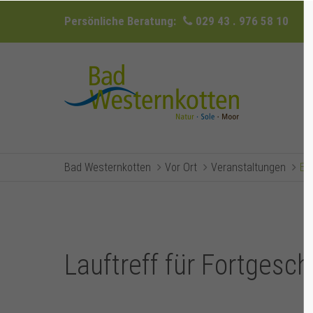
Persönliche Beratung:
029 43 . 976 58 10
Bad Westernkotten
Vor Ort
Veranstaltungen
Ev
Lauftreff für Fortgesch