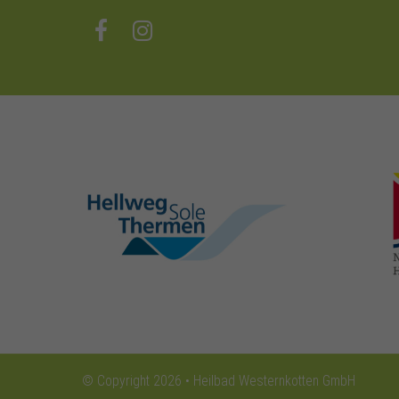
hellweg-sole-
thermen.de
© Copyright 2026 • Heilbad Westernkotten GmbH