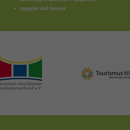
Lageplan und Anreise
nrw-
nrw-tourismus.de
heilbaeder.de