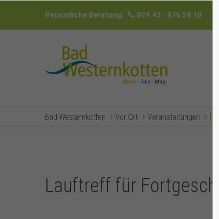
Persönliche Beratung:
029 43 . 976 58 10
Bad Westernkotten
Vor Ort
Veranstaltungen
Ev
Lauftreff für Fortgesch