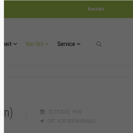
Kontakt
dheit
Vor Ort
Service
en)
22.10.2025, 19:30
ORT: VOR DER KURHALLE