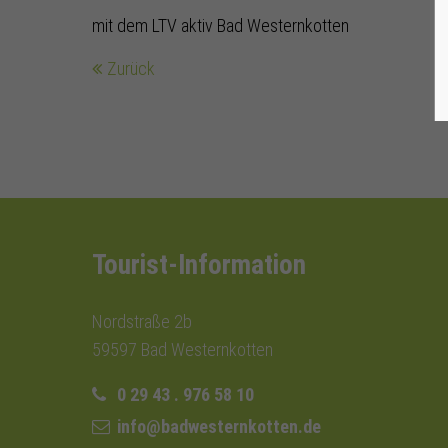
mit dem LTV aktiv Bad Westernkotten
Zurück
Tourist-Information
Nordstraße 2b
59597 Bad Westernkotten
0 29 43 . 976 58 10
info@badwesternkotten.de