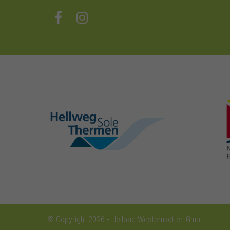
hellweg-sole-
thermen.de
© Copyright 2026 • Heilbad Westernkotten GmbH