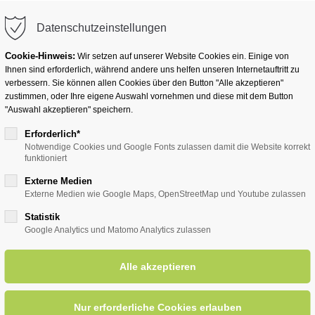
info@badwesternkotten.de
Datenschutzeinstellungen
Cookie-Hinweis:
Wir setzen auf unserer Website Cookies ein. Einige von
Ihnen sind erforderlich, während andere uns helfen unseren Internetauftritt zu
verbessern. Sie können allen Cookies über den Button "Alle akzeptieren"
zustimmen, oder Ihre eigene Auswahl vornehmen und diese mit dem Button
Ihr Heilbad
Übernachten
Für Ihre Gesun
"Auswahl akzeptieren" speichern.
Erforderlich*
Notwendige Cookies und Google Fonts zulassen damit die Website korrekt
funktioniert
entsreader (Timeline)
Externe Medien
Externe Medien wie Google Maps, OpenStreetMap und Youtube zulassen
Statistik
Google Analytics und Matomo Analytics zulassen
rittene (versch. Streckenläng