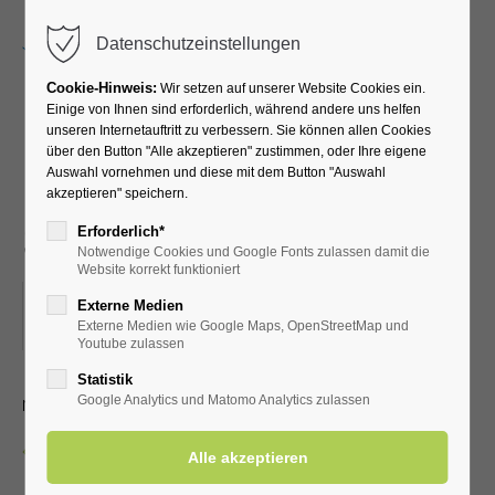
Menu
Datenschutzeinstellungen
Cookie-Hinweis:
Wir setzen auf unserer Website Cookies ein.
Einige von Ihnen sind erforderlich, während andere uns helfen
unseren Internetauftritt zu verbessern. Sie können allen Cookies
Lauftreff für
über den Button "Alle akzeptieren" zustimmen, oder Ihre eigene
Auswahl vornehmen und diese mit dem Button "Auswahl
Fortgeschrittene (versch.
akzeptieren" speichern.
Streckenlängen)
Erforderlich*
Notwendige Cookies und Google Fonts zulassen damit die
Website korrekt funktioniert
18.10.2025, 07:45
Externe Medien
Externe Medien wie Google Maps, OpenStreetMap und
ORT: VOR DER KURHALLE
Youtube zulassen
Statistik
mit dem LTV aktiv Bad Westernkotten
Google Analytics und Matomo Analytics zulassen
Zurück