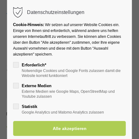
Menu
Datenschutzeinstellungen
Cookie-Hinweis:
Wir setzen auf unserer Website Cookies ein.
Einige von Ihnen sind erforderlich, während andere uns helfen
unseren Internetauftritt zu verbessern. Sie können allen Cookies
Lauftreff für
über den Button "Alle akzeptieren" zustimmen, oder Ihre eigene
Auswahl vornehmen und diese mit dem Button "Auswahl
Fortgeschrittene (versch.
akzeptieren" speichern.
Streckenlängen)
Erforderlich*
Notwendige Cookies und Google Fonts zulassen damit die
Website korrekt funktioniert
16.08.2025, 07:45
Externe Medien
Externe Medien wie Google Maps, OpenStreetMap und
ORT: VOR DER KURHALLE
Youtube zulassen
Statistik
mit dem LTV aktiv Bad Westernkotten
Google Analytics und Matomo Analytics zulassen
Zurück