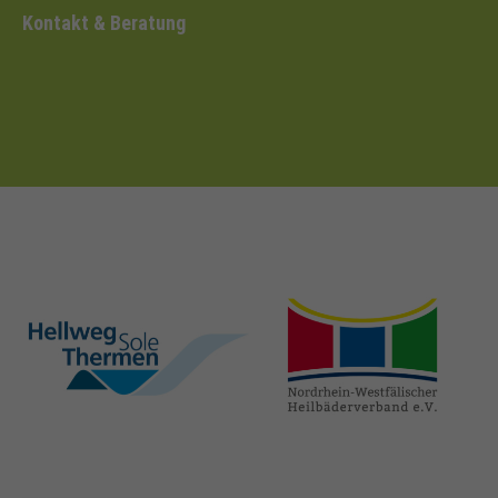
Kontakt & Beratung
hellweg-sole-
nrw-
thermen.de
heilbaeder.de