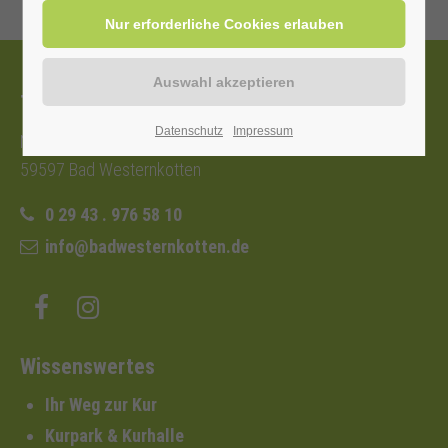
Tourist-Information
Datenschutz
Impressum
Nordstraße 2b
59597 Bad Westernkotten
0 29 43 . 976 58 10
info@badwesternkotten.de
Wissenswertes
Ihr Weg zur Kur
Kurpark & Kurhalle