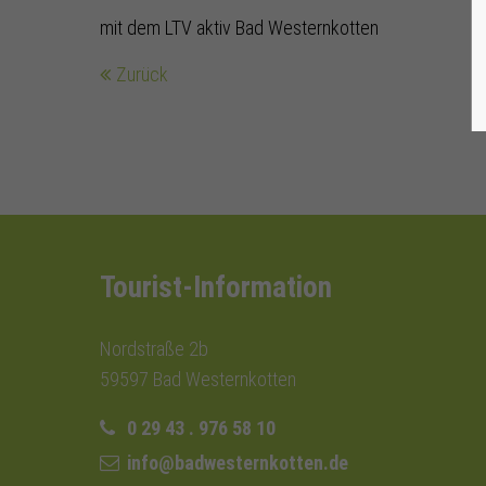
mit dem LTV aktiv Bad Westernkotten
Zurück
Tourist-Information
Nordstraße 2b
59597 Bad Westernkotten
0 29 43 . 976 58 10
info@badwesternkotten.de