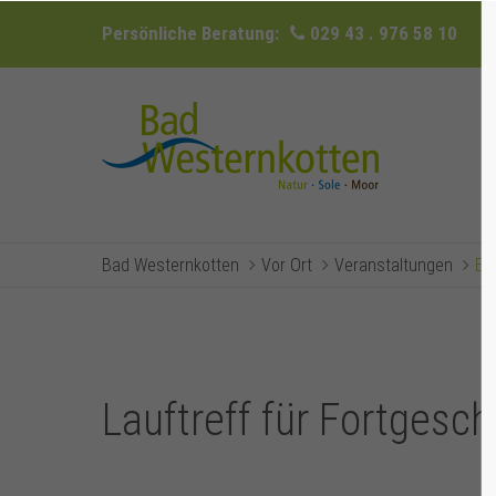
Persönliche Beratung:
029 43 . 976 58 10
Bad Westernkotten
Vor Ort
Veranstaltungen
Ev
Lauftreff für Fortgesch