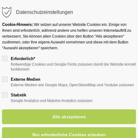
info@badwesternkotten.de
Datenschutzeinstellungen
Cookie-Hinweis:
Wir setzen auf unserer Website Cookies ein. Einige von
Ihnen sind erforderlich, während andere uns helfen unseren Internetauftritt zu
verbessern. Sie können allen Cookies über den Button "Alle akzeptieren"
zustimmen, oder Ihre eigene Auswahl vornehmen und diese mit dem Button
Ihr Heilbad
Übernachten
Für Ihre Gesun
"Auswahl akzeptieren" speichern.
Erforderlich*
Notwendige Cookies und Google Fonts zulassen damit die Website korrekt
funktioniert
entsreader (Timeline)
Externe Medien
Externe Medien wie Google Maps, OpenStreetMap und Youtube zulassen
Statistik
Google Analytics und Matomo Analytics zulassen
rittene (versch. Streckenläng