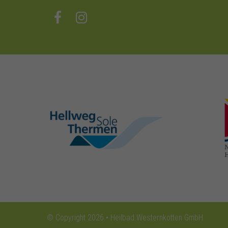
hellweg-sole-
thermen.de
© Copyright 2026 • Heilbad Westernkotten GmbH