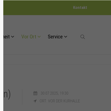
Kontakt
dheit
Vor Ort
Service
en)
30.07.2025, 19:30
ORT: VOR DER KURHALLE