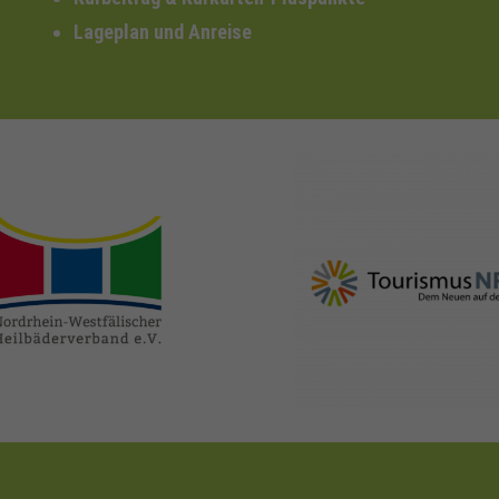
Lageplan und Anreise
nrw-
nrw-tourismus.de
heilbaeder.de