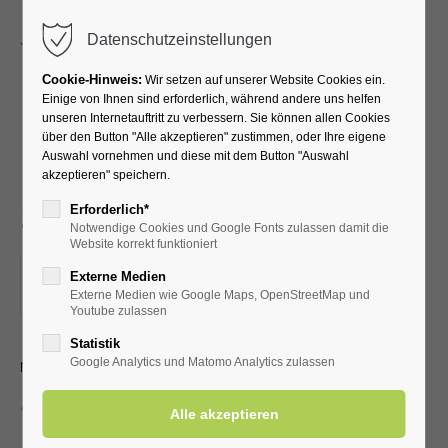
Menu
Datenschutzeinstellungen
Cookie-Hinweis:
Wir setzen auf unserer Website Cookies ein.
Einige von Ihnen sind erforderlich, während andere uns helfen
unseren Internetauftritt zu verbessern. Sie können allen Cookies
Lauftreff für
über den Button "Alle akzeptieren" zustimmen, oder Ihre eigene
Auswahl vornehmen und diese mit dem Button "Auswahl
Fortgeschrittene (versch.
akzeptieren" speichern.
Streckenlängen)
Erforderlich*
Notwendige Cookies und Google Fonts zulassen damit die
Website korrekt funktioniert
26.07.2025, 07:45
Externe Medien
Externe Medien wie Google Maps, OpenStreetMap und
ORT: VOR DER KURHALLE
Youtube zulassen
Statistik
mit dem LTV aktiv Bad Westernkotten
Google Analytics und Matomo Analytics zulassen
Zurück