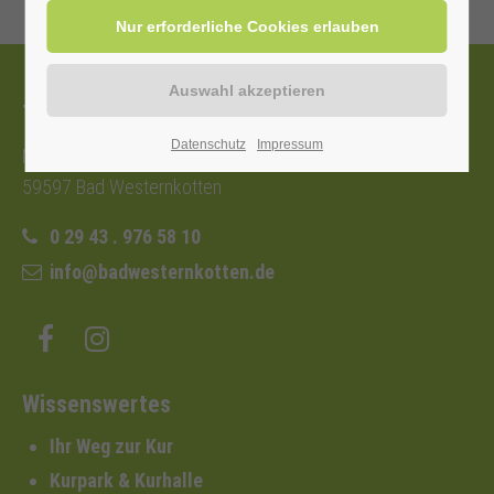
Tourist-Information
Datenschutz
Impressum
Nordstraße 2b
59597 Bad Westernkotten
0 29 43 . 976 58 10
info@badwesternkotten.de
Wissenswertes
Ihr Weg zur Kur
Kurpark & Kurhalle