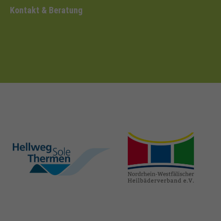
Kontakt & Beratung
hellweg-sole-
nrw-
thermen.de
heilbaeder.de