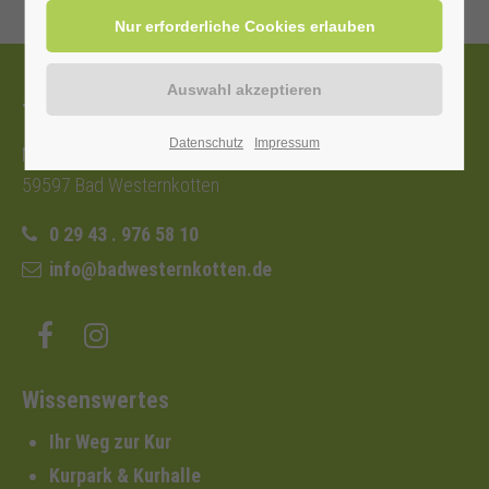
Tourist-Information
Datenschutz
Impressum
Nordstraße 2b
59597 Bad Westernkotten
0 29 43 . 976 58 10
info@badwesternkotten.de
Wissenswertes
Ihr Weg zur Kur
Kurpark & Kurhalle