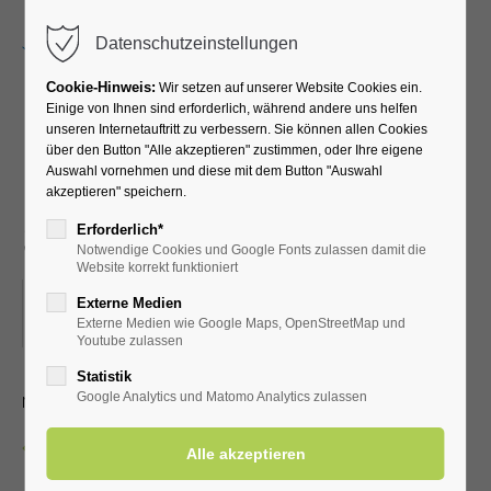
Menu
Datenschutzeinstellungen
Cookie-Hinweis:
Wir setzen auf unserer Website Cookies ein.
Einige von Ihnen sind erforderlich, während andere uns helfen
unseren Internetauftritt zu verbessern. Sie können allen Cookies
Lauftreff für
über den Button "Alle akzeptieren" zustimmen, oder Ihre eigene
Auswahl vornehmen und diese mit dem Button "Auswahl
Fortgeschrittene (versch.
akzeptieren" speichern.
Streckenlängen)
Erforderlich*
Notwendige Cookies und Google Fonts zulassen damit die
Website korrekt funktioniert
28.06.2025, 07:45
Externe Medien
Externe Medien wie Google Maps, OpenStreetMap und
ORT: VOR DER KURHALLE
Youtube zulassen
Statistik
mit dem LTV aktiv Bad Westernkotten
Google Analytics und Matomo Analytics zulassen
Zurück