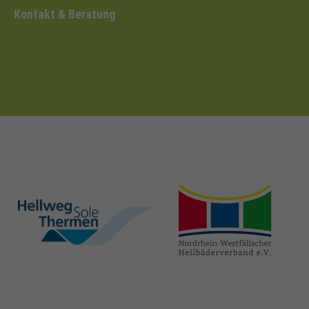
Kontakt & Beratung
hellweg-sole-
nrw-
thermen.de
heilbaeder.de