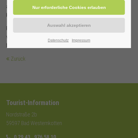
auf die Bühne, und natürlich darf auch der beliebte
Kinderliedermacher
herrH
nicht fehlen.
Für Kinder gibt es zusätzlich
Kinderschminken
und viele
weitere Mitmach‑Aktionen,
die den Familientag zu einem
Datenschutz
Impressum
besonderen Erlebnis machen.
Zurück
Tourist-Information
Nordstraße 2b
59597 Bad Westernkotten
0 29 43 . 976 58 10