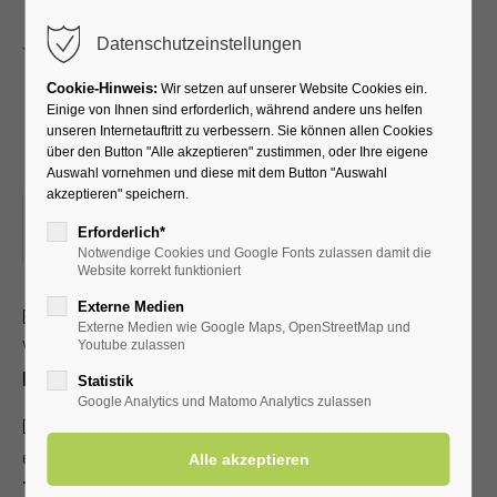
Menu
Datenschutzeinstellungen
Cookie-Hinweis:
Wir setzen auf unserer Website Cookies ein.
Einige von Ihnen sind erforderlich, während andere uns helfen
unseren Internetauftritt zu verbessern. Sie können allen Cookies
Lampionfest
über den Button "Alle akzeptieren" zustimmen, oder Ihre eigene
Auswahl vornehmen und diese mit dem Button "Auswahl
akzeptieren" speichern.
16.08.2026, 11:00–17:00
Erforderlich*
ORT: KURPARK UND KURHALLE
Notwendige Cookies und Google Fonts zulassen damit die
Website korrekt funktioniert
Externe Medien
Es erwarten Sie vielfältige Schlemmer‑ und
Externe Medien wie Google Maps, OpenStreetMap und
Verkaufsstände. Durch das Programm führt
DJ Käpt’n
Youtube zulassen
Käse
.
Statistik
Google Analytics und Matomo Analytics zulassen
Den Auftakt machen
Die Emsmöwen e. V
., gefolgt von
einer beeindruckenden
Brautmodenschau
. Die
Trommelgruppe Mama Afrika
bringt rhythmische Energie