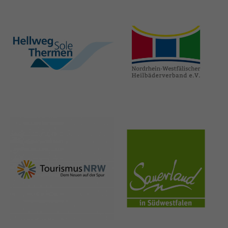
hellweg-sole-
nrw-
thermen.de
heilbaeder.de
nrw-
sauerland.co
tourismus.de
m