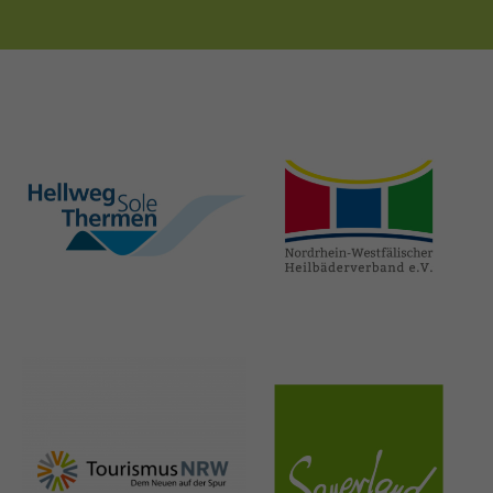
hellweg-sole-
nrw-
thermen.de
heilbaeder.de
nrw-
sauerland.co
tourismus.de
m