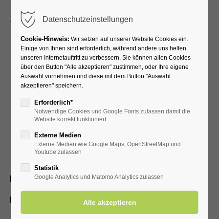
Menu
Datenschutzeinstellungen
Cookie-Hinweis:
Wir setzen auf unserer Website Cookies ein.
Einige von Ihnen sind erforderlich, während andere uns helfen
unseren Internetauftritt zu verbessern. Sie können allen Cookies
Kulturring Erwitte: Lars
über den Button "Alle akzeptieren" zustimmen, oder Ihre eigene
Auswahl vornehmen und diese mit dem Button "Auswahl
Redlich-"Lars but not
akzeptieren" speichern.
least!"
Erforderlich*
Notwendige Cookies und Google Fonts zulassen damit die
Website korrekt funktioniert
16.02.2024, 20:00
Externe Medien
Externe Medien wie Google Maps, OpenStreetMap und
ORT: AULA STÄDTISCHES GYMNASIUM ERWITTE
Youtube zulassen
Statistik
Musik & Comedy
Google Analytics und Matomo Analytics zulassen
Lars Redlich ist definitiv ein Kabarett-Highlight des Kulturring
- Erwitte.