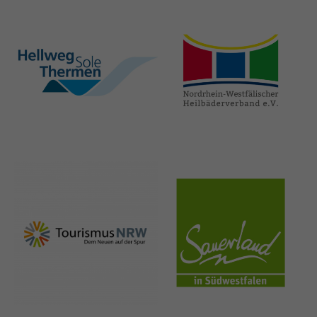
hellweg-sole-
nrw-
thermen.de
heilbaeder.de
nrw-
sauerland.co
tourismus.de
m