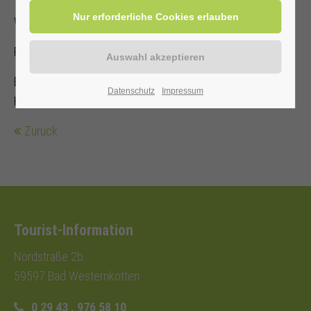
Weitere Informationen unter www.kulturring-erwitte.de
Preis: 19,50 € pro Ticket inkl. VVK-Gebühren
Eintrittskarten: Tourist-Information, online, Rathaus Erwitte,
Datenschutz
Impressum
Hellwegticketfiliale
Zurück
Tourist-Information
Nordstraße 2b
59597 Bad Westernkotten
0 29 43 . 976 58 10