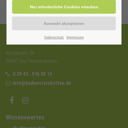
Zurück
Datenschutz
Impressum
Tourist-Information
Nordstraße 2b
59597 Bad Westernkotten
0 29 43 . 976 58 10
info@badwesternkotten.de
Wissenswertes