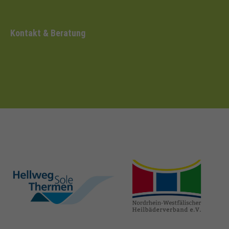
Kontakt & Beratung
hellweg-sole-
nrw-
thermen.de
heilbaeder.de