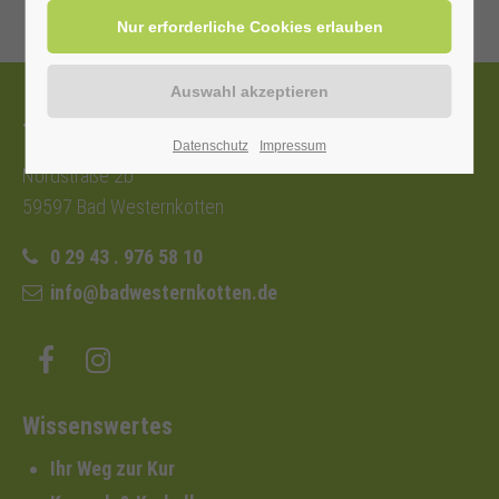
Tourist-Information
Datenschutz
Impressum
Nordstraße 2b
59597 Bad Westernkotten
0 29 43 . 976 58 10
info@badwesternkotten.de
Wissenswertes
Ihr Weg zur Kur