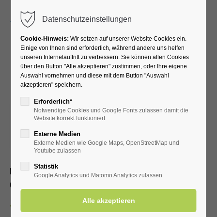
Menu
Datenschutzeinstellungen
Cookie-Hinweis:
Wir setzen auf unserer Website Cookies ein.
Einige von Ihnen sind erforderlich, während andere uns helfen
unseren Internetauftritt zu verbessern. Sie können allen Cookies
Kreativkurs mit Pia-Marie
über den Button "Alle akzeptieren" zustimmen, oder Ihre eigene
Auswahl vornehmen und diese mit dem Button "Auswahl
und Petra
akzeptieren" speichern.
Erforderlich*
Notwendige Cookies und Google Fonts zulassen damit die
19.05.2026, 19:00
Website korrekt funktioniert
ORT: KLINIK WIESENGRUND KREATIVRAUM IM
Externe Medien
UNTERGESCHOSS
Externe Medien wie Google Maps, OpenStreetMap und
Youtube zulassen
Statistik
Malen, Stempeltechnik und Deko
Google Analytics und Matomo Analytics zulassen
Ohne Anmeldung, Dauer ca. 1 – 2 Stunden
Zurück