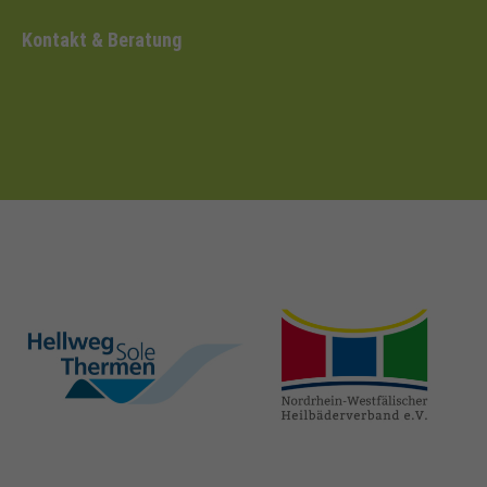
Kontakt & Beratung
hellweg-sole-
nrw-
thermen.de
heilbaeder.de