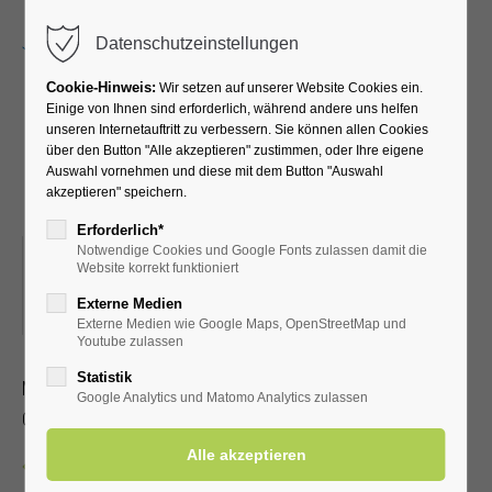
Menu
Datenschutzeinstellungen
Cookie-Hinweis:
Wir setzen auf unserer Website Cookies ein.
Einige von Ihnen sind erforderlich, während andere uns helfen
unseren Internetauftritt zu verbessern. Sie können allen Cookies
Kreativkurs mit Pia-Marie
über den Button "Alle akzeptieren" zustimmen, oder Ihre eigene
Auswahl vornehmen und diese mit dem Button "Auswahl
und Petra
akzeptieren" speichern.
Erforderlich*
Notwendige Cookies und Google Fonts zulassen damit die
09.12.2025, 19:00
Website korrekt funktioniert
ORT: KLINIK WIESENGRUND KREATIVRAUM IM
Externe Medien
UNTERGESCHOSS
Externe Medien wie Google Maps, OpenStreetMap und
Youtube zulassen
Statistik
Malen, Stempeltechnik und Deko
Google Analytics und Matomo Analytics zulassen
Ohne Anmeldung, Dauer ca. 1 – 2 Stunden
Zurück