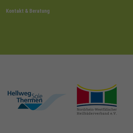
Kontakt & Beratung
hellweg-sole-
nrw-
thermen.de
heilbaeder.de