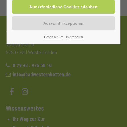
Tourist-Information
Datenschutz
Impressum
Nordstraße 2b
59597 Bad Westernkotten
0 29 43 . 976 58 10
info@badwesternkotten.de
Wissenswertes
Ihr Weg zur Kur