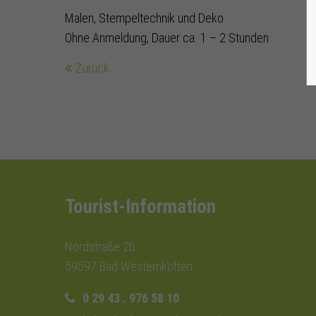
Malen, Stempeltechnik und Deko
Ohne Anmeldung, Dauer ca. 1 – 2 Stunden
Zurück
Tourist-Information
Nordstraße 2b
59597 Bad Westernkotten
0 29 43 . 976 58 10