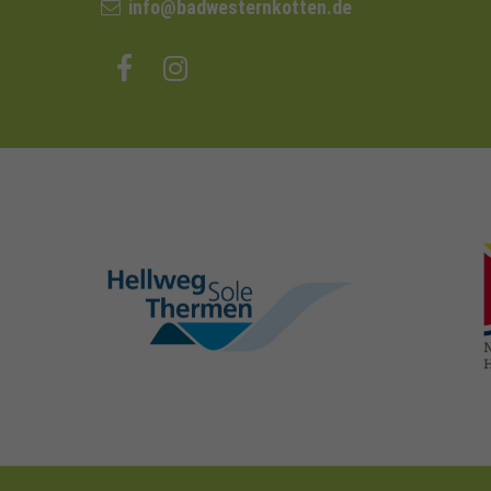
info@badwesternkotten.de
hellweg-sole-
thermen.de