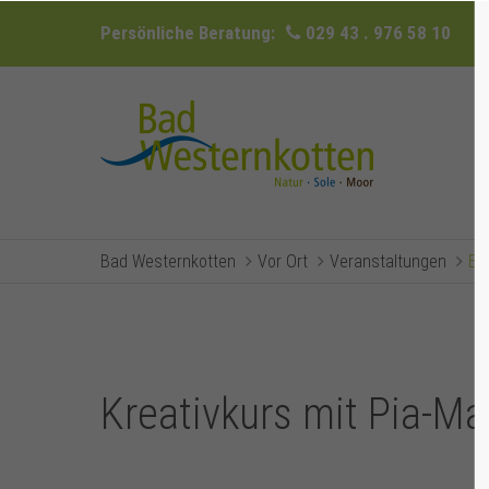
Persönliche Beratung:
029 43 . 976 58 10
Bad Westernkotten
Vor Ort
Veranstaltungen
Ev
Kreativkurs mit Pia-Ma