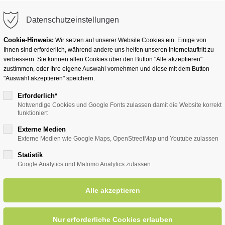
info@badwesternkotten.de
Datenschutzeinstellungen
Cookie-Hinweis:
Wir setzen auf unserer Website Cookies ein. Einige von
Ihnen sind erforderlich, während andere uns helfen unseren Internetauftritt zu
verbessern. Sie können allen Cookies über den Button "Alle akzeptieren"
zustimmen, oder Ihre eigene Auswahl vornehmen und diese mit dem Button
Ihr Heilbad
Übernachten
Für Ihre Gesun
"Auswahl akzeptieren" speichern.
Erforderlich*
Notwendige Cookies und Google Fonts zulassen damit die Website korrekt
funktioniert
entsreader (Timeline)
Externe Medien
Externe Medien wie Google Maps, OpenStreetMap und Youtube zulassen
Statistik
Google Analytics und Matomo Analytics zulassen
rie und Petra
02.12.2025, 19:00
ORT: KLINIK WIESE