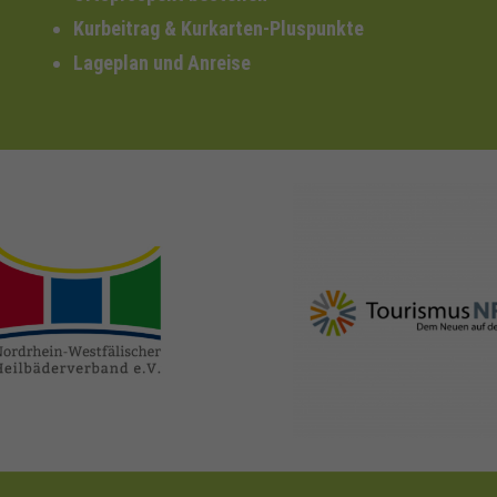
Kurbeitrag & Kurkarten-Pluspunkte
Lageplan und Anreise
nrw-
nrw-tourismus.de
heilbaeder.de