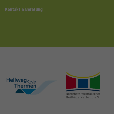
Kontakt & Beratung
hellweg-sole-
nrw-
thermen.de
heilbaeder.de