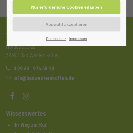
Tourist-Information
Datenschutz
Impressum
Nordstraße 2b
59597 Bad Westernkotten
0 29 43 . 976 58 10
info@badwesternkotten.de
Wissenswertes
Ihr Weg zur Kur