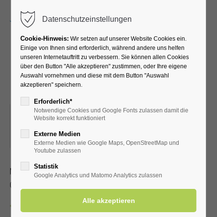
Menu
Datenschutzeinstellungen
Cookie-Hinweis:
Wir setzen auf unserer Website Cookies ein.
Einige von Ihnen sind erforderlich, während andere uns helfen
unseren Internetauftritt zu verbessern. Sie können allen Cookies
Kreativkurs mit Pia-Marie
über den Button "Alle akzeptieren" zustimmen, oder Ihre eigene
Auswahl vornehmen und diese mit dem Button "Auswahl
und Petra
akzeptieren" speichern.
Erforderlich*
Notwendige Cookies und Google Fonts zulassen damit die
18.11.2025, 19:00
Website korrekt funktioniert
ORT: KLINIK WIESENGRUND KREATIVRAUM IM
Externe Medien
UNTERGESCHOSS
Externe Medien wie Google Maps, OpenStreetMap und
Youtube zulassen
Statistik
Malen, Stempeltechnik und Deko
Google Analytics und Matomo Analytics zulassen
Ohne Anmeldung, Dauer ca. 1 – 2 Stunden
Zurück