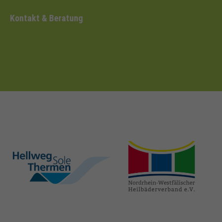
Kontakt & Beratung
hellweg-sole-
nrw-
thermen.de
heilbaeder.de