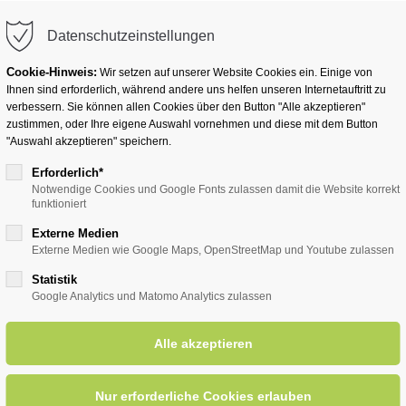
info@badwesternkotten.de
Datenschutzeinstellungen
Cookie-Hinweis:
Wir setzen auf unserer Website Cookies ein. Einige von
Ihnen sind erforderlich, während andere uns helfen unseren Internetauftritt zu
verbessern. Sie können allen Cookies über den Button "Alle akzeptieren"
zustimmen, oder Ihre eigene Auswahl vornehmen und diese mit dem Button
Ihr Heilbad
Übernachten
Für Ihre Gesun
"Auswahl akzeptieren" speichern.
Erforderlich*
Notwendige Cookies und Google Fonts zulassen damit die Website korrekt
funktioniert
entsreader (Timeline)
Externe Medien
Externe Medien wie Google Maps, OpenStreetMap und Youtube zulassen
Statistik
Google Analytics und Matomo Analytics zulassen
rie und Petra
14.10.2025, 19:00
ORT: KLINIK WIESE