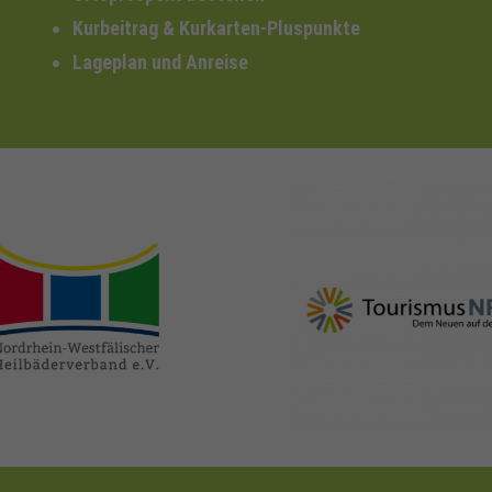
Kurbeitrag & Kurkarten-Pluspunkte
Lageplan und Anreise
nrw-
nrw-tourismus.de
heilbaeder.de