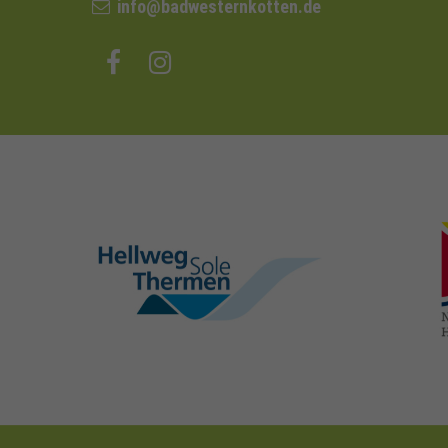
info@badwesternkotten.de
hellweg-sole-
thermen.de