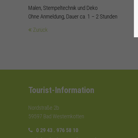
Malen, Stempeltechnik und Deko
Ohne Anmeldung, Dauer ca. 1 – 2 Stunden
Zurück
Tourist-Information
Nordstraße 2b
59597 Bad Westernkotten
0 29 43 . 976 58 10