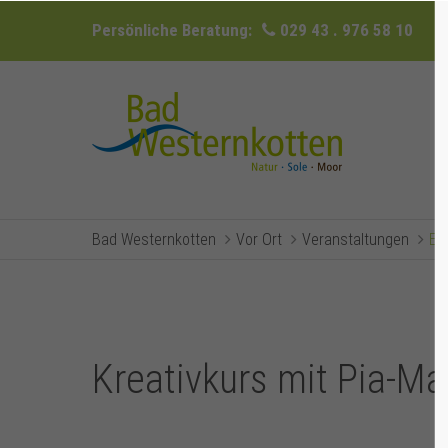
Persönliche Beratung:
029 43 . 976 58 10
Bad Westernkotten
Vor Ort
Veranstaltungen
Ev
Kreativkurs mit Pia-Ma