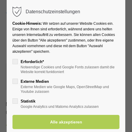
Menu
Datenschutzeinstellungen
Cookie-Hinweis:
Wir setzen auf unserer Website Cookies ein.
Einige von Ihnen sind erforderlich, während andere uns helfen
unseren Internetauftritt zu verbessern. Sie können allen Cookies
Kreativkurs mit Pia-Marie
über den Button "Alle akzeptieren" zustimmen, oder Ihre eigene
Auswahl vornehmen und diese mit dem Button "Auswahl
und Petra
akzeptieren" speichern.
Erforderlich*
Notwendige Cookies und Google Fonts zulassen damit die
07.10.2025, 19:00
Website korrekt funktioniert
ORT: KLINIK WIESENGRUND KREATIVRAUM IM
Externe Medien
UNTERGESCHOSS
Externe Medien wie Google Maps, OpenStreetMap und
Youtube zulassen
Statistik
Malen, Stempeltechnik und Deko
Google Analytics und Matomo Analytics zulassen
Ohne Anmeldung, Dauer ca. 1 – 2 Stunden
Zurück