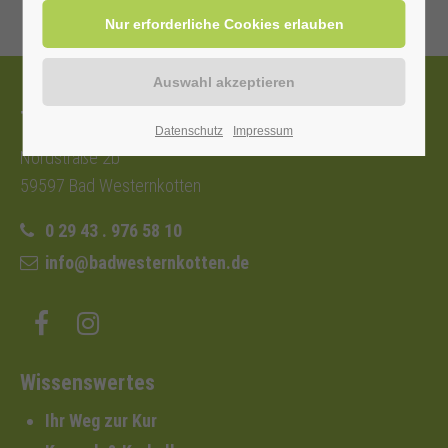
Tourist-Information
Datenschutz
Impressum
Nordstraße 2b
59597 Bad Westernkotten
0 29 43 . 976 58 10
info@badwesternkotten.de
Wissenswertes
Ihr Weg zur Kur