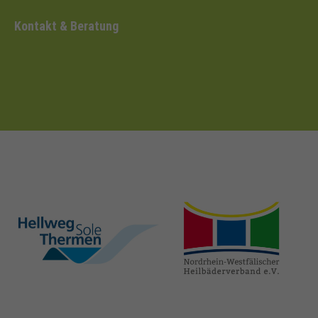
Kontakt & Beratung
hellweg-sole-
nrw-
thermen.de
heilbaeder.de