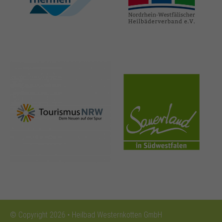
thermen.de
heilbaeder.de
nrw-
sauerland.co
tourismus.de
m
© Copyright 2026 • Heilbad Westernkotten GmbH