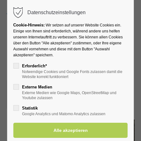
Menu
Datenschutzeinstellungen
Cookie-Hinweis:
Wir setzen auf unserer Website Cookies ein.
Einige von Ihnen sind erforderlich, während andere uns helfen
unseren Internetauftritt zu verbessern. Sie können allen Cookies
Kirche, Kneipe und Salz -
über den Button "Alle akzeptieren" zustimmen, oder Ihre eigene
Auswahl vornehmen und diese mit dem Button "Auswahl
unterhaltsame
akzeptieren" speichern.
Ortsführung
Erforderlich*
Notwendige Cookies und Google Fonts zulassen damit die
Website korrekt funktioniert
10.07.2025, 15:00
Externe Medien
Externe Medien wie Google Maps, OpenStreetMap und
ORT: TREFFPUNKT: SÄLZER AM KÖNIGSSOOD
Youtube zulassen
(GEGENÜBER DER TOURIST INFO)
Statistik
Google Analytics und Matomo Analytics zulassen