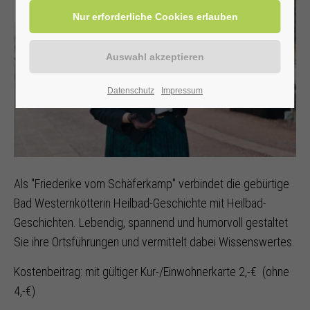
Datenschutz
Impressum
Als "Friederike vom Schäferkamp" verbindet die gebürtige
Bad Westernkötterin Heilbad-Geschichte mit Heilbad-
Geschichten. Lebendig, spannend und humorvoll gestaltet
Sie ihre Ortsführungen und vermittelt dabei Wissenswertes.
Kostenbeitrag: mit gültiger Kur-/Einwohnerkarte 2,-€ (ohne
4,-€)