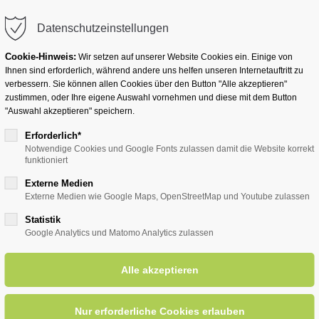
info@badwesternkotten.de
Datenschutzeinstellungen
Cookie-Hinweis:
Wir setzen auf unserer Website Cookies ein. Einige von
Ihnen sind erforderlich, während andere uns helfen unseren Internetauftritt zu
verbessern. Sie können allen Cookies über den Button "Alle akzeptieren"
zustimmen, oder Ihre eigene Auswahl vornehmen und diese mit dem Button
Ihr Heilbad
Übernachten
Für Ihre Gesun
"Auswahl akzeptieren" speichern.
Erforderlich*
Notwendige Cookies und Google Fonts zulassen damit die Website korrekt
funktioniert
entsreader (Timeline)
Externe Medien
Externe Medien wie Google Maps, OpenStreetMap und Youtube zulassen
Statistik
Google Analytics und Matomo Analytics zulassen
r - unterhaltsame Ortsführun