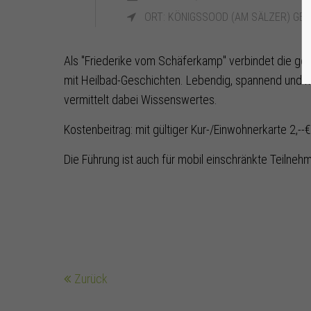
ORT: KÖNIGSSOOD (AM SÄLZER) GE
Als "Friederike vom Schäferkamp" verbindet die ge
mit Heilbad-Geschichten. Lebendig, spannend und hu
vermittelt dabei Wissenswertes.
Kostenbeitrag: mit gültiger Kur-/Einwohnerkarte 2,--€
Die Führung ist auch für mobil einschränkte Teilne
Zurück