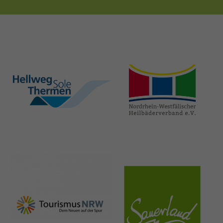
hellweg-sole-
nrw-
thermen.de
heilbaeder.de
nrw-
sauerland.co
tourismus.de
m