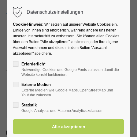
Menu
Datenschutzeinstellungen
Cookie-Hinweis:
Wir setzen auf unserer Website Cookies ein.
Einige von Ihnen sind erforderlich, während andere uns helfen
unseren Internetauftritt zu verbessern. Sie können allen Cookies
"Hohnerklang“ – das
über den Button "Alle akzeptieren" zustimmen, oder Ihre eigene
Auswahl vornehmen und diese mit dem Button "Auswahl
besondere
akzeptieren" speichern.
Akkordeonorchester aus
Erforderlich*
Notwendige Cookies und Google Fonts zulassen damit die
Oelde - spielt für Sie
Website korrekt funktioniert
Externe Medien
Externe Medien wie Google Maps, OpenStreetMap und
07.05.2023, 15:00
Youtube zulassen
ORT: KURHALLE (BEI GUTEM WETTER IN DER
Statistik
Google Analytics und Matomo Analytics zulassen
KONZERTMUSCHEL)
Ein Akkordeonorchester mit über 60jähriger Tradition mit